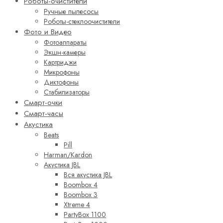
Роботы-очистители
Ручные пылесосы
Роботы-стеклоочистители
Фото и Видео
Фотоаппараты
Экшн-камеры
Картриджи
Микрофоны
Диктофоны
Стабилизаторы
Смарт-очки
Смарт-часы
Акустика
Beats
Pill
Harman/Kardon
Акустика JBL
Вся акустика JBL
Boombox 4
Boombox 3
Xtreme 4
PartyBox 1100