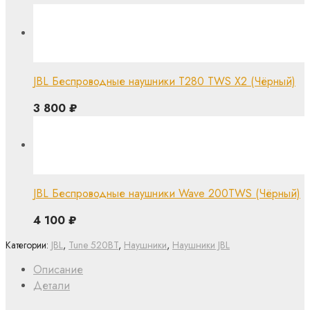
JBL Беспроводные наушники T280 TWS X2 (Чёрный)
3 800
₽
JBL Беспроводные наушники Wave 200TWS (Чёрный)
4 100
₽
Категории:
JBL
,
Tune 520BT
,
Наушники
,
Наушники JBL
Описание
Детали