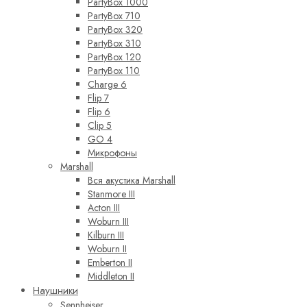
PartyBox 1000
PartyBox 710
PartyBox 320
PartyBox 310
PartyBox 120
PartyBox 110
Charge 6
Flip 7
Flip 6
Clip 5
GO 4
Микрофоны
Marshall
Вся акустика Marshall
Stanmore III
Acton III
Woburn III
Kilburn III
Woburn II
Emberton II
Middleton II
Наушники
Sennheiser