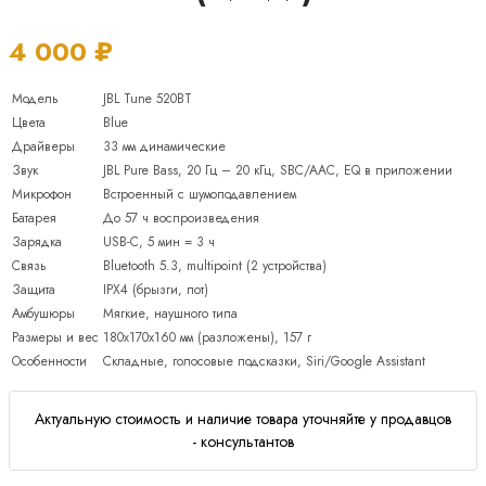
4 000
₽
Модель
JBL Tune 520BT
Цвета
Blue
Драйверы
33 мм динамические
Звук
JBL Pure Bass, 20 Гц – 20 кГц, SBC/AAC, EQ в приложении
Микрофон
Встроенный с шумоподавлением
Батарея
До 57 ч воспроизведения
Зарядка
USB-C, 5 мин = 3 ч
Связь
Bluetooth 5.3, multipoint (2 устройства)
Защита
IPX4 (брызги, пот)
Амбушюры
Мягкие, наушного типа
Размеры и вес
180x170x160 мм (разложены), 157 г
Особенности
Складные, голосовые подсказки, Siri/Google Assistant
Актуальную стоимость и наличие товара уточняйте у продавцов
- консультантов