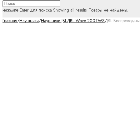
нажмите
Enter
для поиска
Showing all results:
Товары не найдены.
Главная
/
Наушники
/
Наушники JBL
/
JBL Wave 200TWS
/
JBL Беспроводн