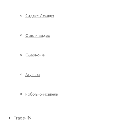
Яндекс Станция
Фото и Видео
Смарт-очки
Акустика
Роботы-очистители
Trade-IN