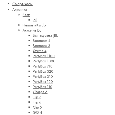
Смарт-часы
Акустика
Beats
Pill
Harman/Kardon
Акустика JBL
Вся акустика JBL
Boombox 4
Boombox 3
Xtreme 4
PartyBox 1100
PartyBox 1000
PartyBox 710
PartyBox 320
PartyBox 310
PartyBox 120
PartyBox 110
Charge 6
Flip 7
Flip 6
Clip 5
GO 4