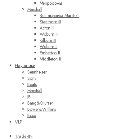
Микрофоны
Marshall
Вся акустика Marshall
Stanmore III
Acton III
Woburn III
Kilburn III
Woburn II
Emberton II
Middleton II
Наушники
Sennheiser
Sony
Beats
Marshall
JBL
Bang&Olufsen
Bower&Willkins
Bose
VLP
Trade-IN