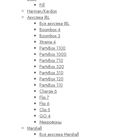
Pill
Harman/Kardon
Акустика JBL
Вся акустика JBL
Boombox 4
Boombox 3
Xtreme 4
PartyBox 1100
PartyBox 1000
PartyBox 710
PartyBox 320
PartyBox 310
PartyBox 120
PartyBox 110
Charge 6
Flip 7
Flip 6
Clip 5
GO 4
Микрофоны
Marshall
Вся акустика Marshall