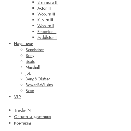
Stanmore III
Acton III
Woburn III
Kilburn III
Woburn II
Emberton II
Middleton II
Наушники
Sennheiser
Sony
Beats
Marshall
JBL
Bang&Olufsen
Bower&Willkins
Bose
VLP
Trade-IN
Оплата и доставка
Контакты