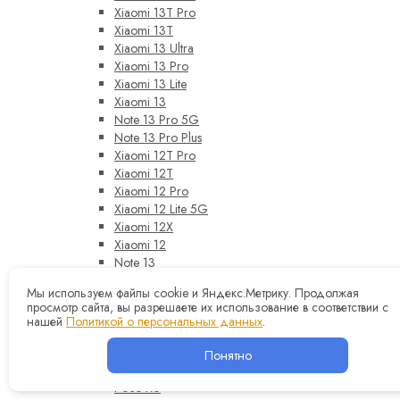
Xiaomi 13T Pro
Xiaomi 13T
Xiaomi 13 Ultra
Xiaomi 13 Pro
Xiaomi 13 Lite
Xiaomi 13
Note 13 Pro 5G
Note 13 Pro Plus
Xiaomi 12T Pro
Xiaomi 12T
Xiaomi 12 Pro
Xiaomi 12 Lite 5G
Xiaomi 12X
Xiaomi 12
Note 13
Note 12 Pro 5G
Мы используем файлы cookie и Яндекс.Метрику. Продолжая
Note 12 Pro Plus
просмотр сайта, вы разрешаете их использование в соответствии с
Note 12 Pro
нашей
Политикой о персональных данных
.
Note 12
Note 12S
Понятно
Poco X6 Pro
Poco X6