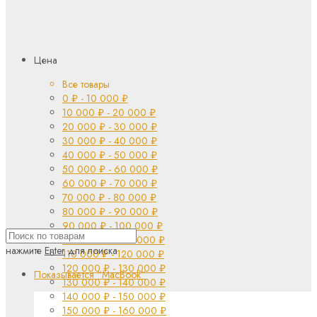
Цена
Все товары
0
₽
-
10 000
₽
10 000
₽
-
20 000
₽
20 000
₽
-
30 000
₽
30 000
₽
-
40 000
₽
40 000
₽
-
50 000
₽
50 000
₽
-
60 000
₽
60 000
₽
-
70 000
₽
70 000
₽
-
80 000
₽
80 000
₽
-
90 000
₽
90 000
₽
-
100 000
₽
100 000
₽
-
110 000
₽
нажмите
Enter
для поиска
110 000
₽
-
120 000
₽
120 000
₽
-
130 000
₽
Показывается
“MacBook”
130 000
₽
-
140 000
₽
140 000
₽
-
150 000
₽
150 000
₽
-
160 000
₽