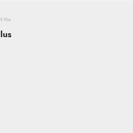
E Plus
lus