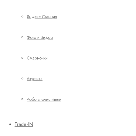
Яндекс Станция
Фото и Видео
Смарт-очки
Акустика
Роботы-очистители
Trade-IN