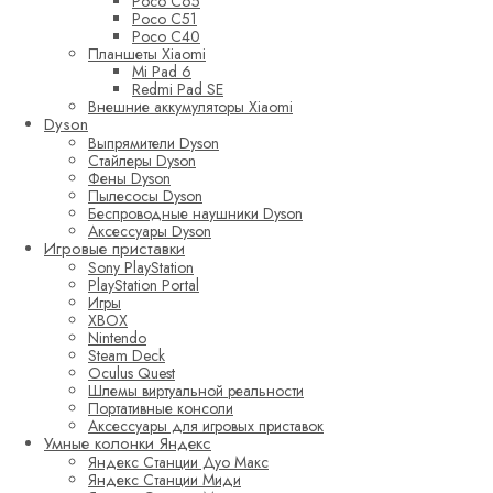
Poco C65
Poco C51
Poco C40
Планшеты Xiaomi
Mi Pad 6
Redmi Pad SE
Внешние аккумуляторы Xiaomi
Dyson
Выпрямители Dyson
Стайлеры Dyson
Фены Dyson
Пылесосы Dyson
Беспроводные наушники Dyson
Аксессуары Dyson
Игровые приставки
Sony PlayStation
PlayStation Portal
Игры
XBOX
Nintendo
Steam Deck
Oculus Quest
Шлемы виртуальной реальности
Портативные консоли
Аксессуары для игровых приставок
Умные колонки Яндекс
Яндекс Станции Дуо Макс
Яндекс Станции Миди