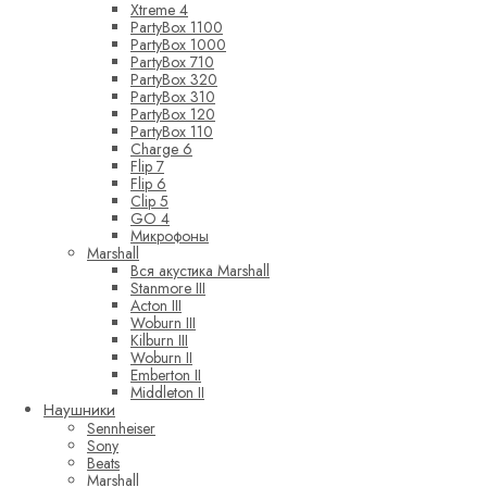
Xtreme 4
PartyBox 1100
PartyBox 1000
PartyBox 710
PartyBox 320
PartyBox 310
PartyBox 120
PartyBox 110
Charge 6
Flip 7
Flip 6
Clip 5
GO 4
Микрофоны
Marshall
Вся акустика Marshall
Stanmore III
Acton III
Woburn III
Kilburn III
Woburn II
Emberton II
Middleton II
Наушники
Sennheiser
Sony
Beats
Marshall