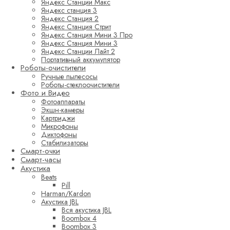
Яндекс Станции Макс
Яндекс станция 3
Яндекс Станция 2
Яндекс Станция Стрит
Яндекс Станция Мини 3 Про
Яндекс Станция Мини 3
Яндекс Станции Лайт 2
Портативный аккумулятор
Роботы-очистители
Ручные пылесосы
Роботы-стеклоочистители
Фото и Видео
Фотоаппараты
Экшн-камеры
Картриджи
Микрофоны
Диктофоны
Стабилизаторы
Смарт-очки
Смарт-часы
Акустика
Beats
Pill
Harman/Kardon
Акустика JBL
Вся акустика JBL
Boombox 4
Boombox 3