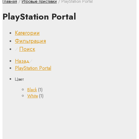
Главная
/
Игровые приставки
/ PlayStation Portal
PlayStation Portal
Категории
Фильтрация
Поиск
⁄
Назад
⁄
PlayStation Portal
Цвет
Black
(1)
White
(1)