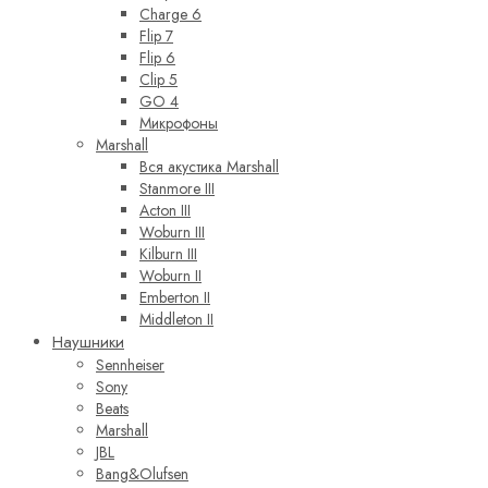
Charge 6
Flip 7
Flip 6
Clip 5
GO 4
Микрофоны
Marshall
Вся акустика Marshall
Stanmore III
Acton III
Woburn III
Kilburn III
Woburn II
Emberton II
Middleton II
Наушники
Sennheiser
Sony
Beats
Marshall
JBL
Bang&Olufsen