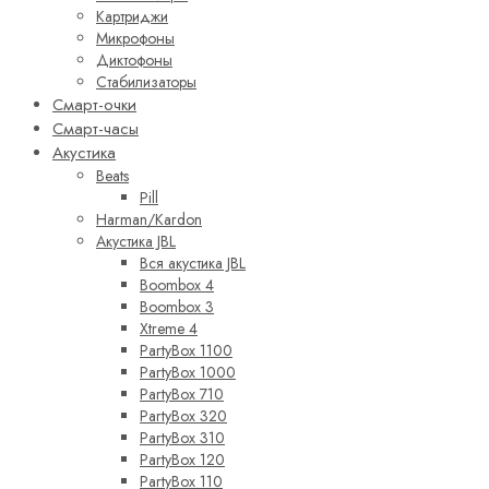
Картриджи
Микрофоны
Диктофоны
Стабилизаторы
Смарт-очки
Смарт-часы
Акустика
Beats
Pill
Harman/Kardon
Акустика JBL
Вся акустика JBL
Boombox 4
Boombox 3
Xtreme 4
PartyBox 1100
PartyBox 1000
PartyBox 710
PartyBox 320
PartyBox 310
PartyBox 120
PartyBox 110