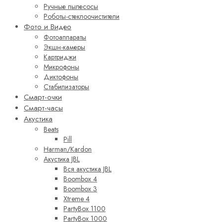
Ручные пылесосы
Роботы-стеклоочистители
Фото и Видео
Фотоаппараты
Экшн-камеры
Картриджи
Микрофоны
Диктофоны
Стабилизаторы
Смарт-очки
Смарт-часы
Акустика
Beats
Pill
Harman/Kardon
Акустика JBL
Вся акустика JBL
Boombox 4
Boombox 3
Xtreme 4
PartyBox 1100
PartyBox 1000