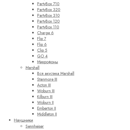
PartyBox 710
PartyBox 320
PartyBox 310
PartyBox 120
PartyBox 110
Charge 6
Flip 7
Flip 6
Clip 5
GO 4
Микрофоны
Marshall
Вся акустика Marshall
Stanmore III
Acton III
Woburn III
Kilburn III
Woburn II
Emberton II
Middleton II
Наушники
Sennheiser