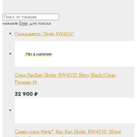
нажмите
Enter
для поиска
Показывается
“Skyler RW4010”
Очки RayBan Skyler RW4010 Shiny Black/Clear;
Размер M
32 900
₽
Смарт-очки Meta* Ray Ban Skyler RW4010 (Shine