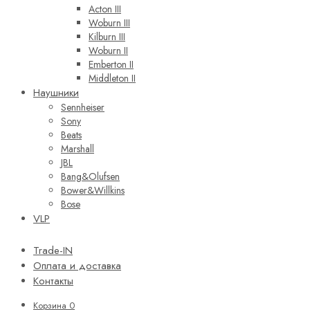
Acton III
Woburn III
Kilburn III
Woburn II
Emberton II
Middleton II
Наушники
Sennheiser
Sony
Beats
Marshall
JBL
Bang&Olufsen
Bower&Willkins
Bose
VLP
Trade-IN
Оплата и доставка
Контакты
Корзина
0