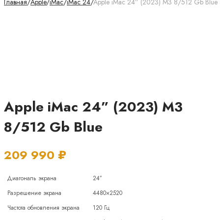
Главная
/
Apple
/
iMac
/
iMac 24
/
Apple iMac 24” (2023) M3 8/512 Gb Blue
Apple iMac 24” (2023) M3
8/512 Gb Blue
209 990
₽
Диагональ экрана
24″
Разрешение экрана
4480×2520
Частота обновления экрана
120 Гц