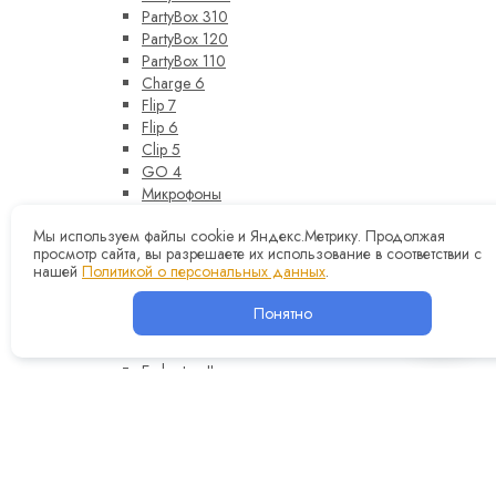
PartyBox 310
PartyBox 120
PartyBox 110
Charge 6
Flip 7
Flip 6
Clip 5
GO 4
Микрофоны
Marshall
Мы используем файлы cookie и Яндекс.Метрику. Продолжая
Вся акустика Marshall
просмотр сайта, вы разрешаете их использование в соответствии с
Stanmore III
нашей
Политикой о персональных данных
.
Acton III
Woburn III
Понятно
Kilburn III
Woburn II
Emberton II
Middleton II
Наушники
Sennheiser
Sony
Beats