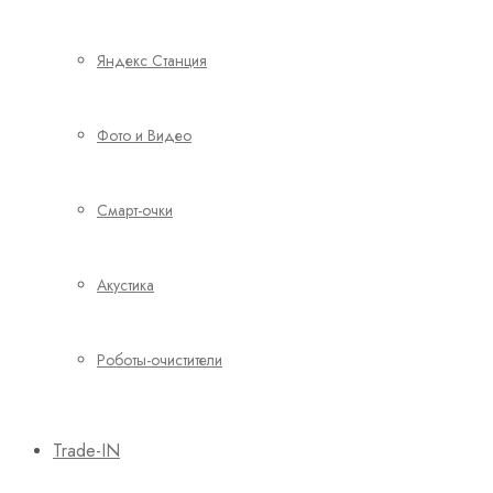
Яндекс Станция
Фото и Видео
Смарт-очки
Акустика
Роботы-очистители
Trade-IN