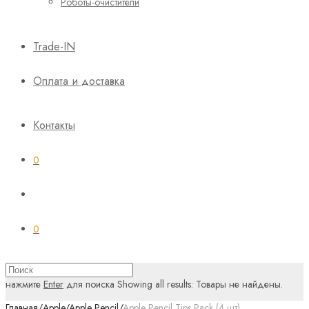
Роботы-очистители
Trade-IN
Оплата и доставка
Контакты
0
0
нажмите
Enter
для поиска
Showing all results:
Товары не найдены.
Главная
/
Apple
/
Apple Pencil
/
Apple Pencil Tips Pack (4 шт)