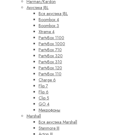
Harman/Kardon
Акустика JBL
Вся акустика JBL
Boombox 4
Boombox 3
Xtreme 4
PartyBox 1100
PartyBox 1000
PartyBox 710
PartyBox 320
PartyBox 310
PartyBox 120
PartyBox 110
Charge 6
Flip 7
Flip 6
Clip 5
GO 4
Микрофоны
Marshall
Вся акустика Marshall
Stanmore III
Acton III