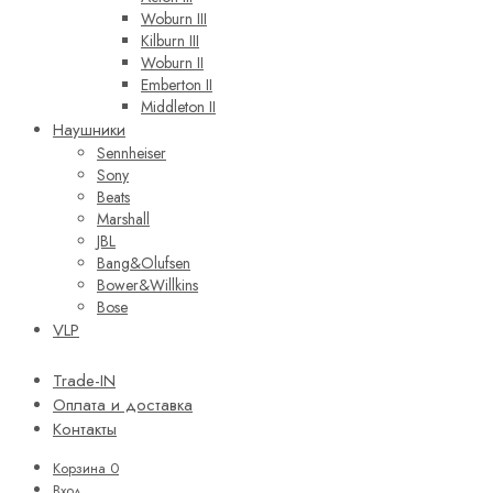
Woburn III
Kilburn III
Woburn II
Emberton II
Middleton II
Наушники
Sennheiser
Sony
Beats
Marshall
JBL
Bang&Olufsen
Bower&Willkins
Bose
VLP
Trade-IN
Оплата и доставка
Контакты
Корзина
0
Вход