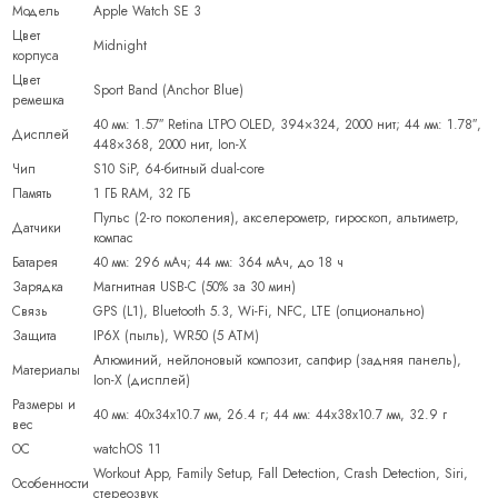
Модель
Apple Watch SE 3
Цвет
Midnight
корпуса
Цвет
Sport Band (Anchor Blue)
ремешка
40 мм: 1.57″ Retina LTPO OLED, 394×324, 2000 нит; 44 мм: 1.78″,
Дисплей
448×368, 2000 нит, Ion-X
Чип
S10 SiP, 64-битный dual-core
Память
1 ГБ RAM, 32 ГБ
Пульс (2-го поколения), акселерометр, гироскоп, альтиметр,
Датчики
компас
Батарея
40 мм: 296 мАч; 44 мм: 364 мАч, до 18 ч
Зарядка
Магнитная USB-C (50% за 30 мин)
Связь
GPS (L1), Bluetooth 5.3, Wi-Fi, NFC, LTE (опционально)
Защита
IP6X (пыль), WR50 (5 ATM)
Алюминий, нейлоновый композит, сапфир (задняя панель),
Материалы
Ion-X (дисплей)
Размеры и
40 мм: 40x34x10.7 мм, 26.4 г; 44 мм: 44x38x10.7 мм, 32.9 г
вес
ОС
watchOS 11
Workout App, Family Setup, Fall Detection, Crash Detection, Siri,
Особенности
стереозвук