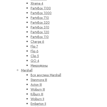
Xtreme 4
PartyBox 1100
PartyBox 1000
PartyBox 710
PartyBox 320
PartyBox 310
PartyBox 120
PartyBox 110
Charge 6
Flip 7
Flip 6
Clip 5
GO 4
Микрофоны
Marshall
Вся акустика Marshall
Stanmore III
Acton III
Woburn III
Kilburn III
Woburn II
Emberton II