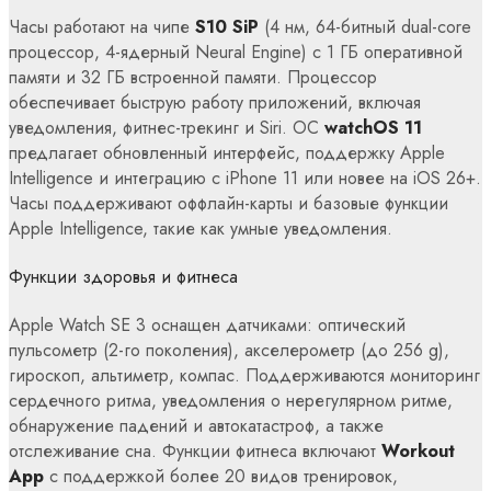
Часы работают на чипе
S10 SiP
(4 нм, 64-битный dual-core
процессор, 4-ядерный Neural Engine) с 1 ГБ оперативной
памяти и 32 ГБ встроенной памяти. Процессор
обеспечивает быструю работу приложений, включая
уведомления, фитнес-трекинг и Siri. ОС
watchOS 11
предлагает обновленный интерфейс, поддержку Apple
Intelligence и интеграцию с iPhone 11 или новее на iOS 26+.
Часы поддерживают оффлайн-карты и базовые функции
Apple Intelligence, такие как умные уведомления.
Функции здоровья и фитнеса
Apple Watch SE 3 оснащен датчиками: оптический
пульсометр (2-го поколения), акселерометр (до 256 g),
гироскоп, альтиметр, компас. Поддерживаются мониторинг
сердечного ритма, уведомления о нерегулярном ритме,
обнаружение падений и автокатастроф, а также
отслеживание сна. Функции фитнеса включают
Workout
App
с поддержкой более 20 видов тренировок,