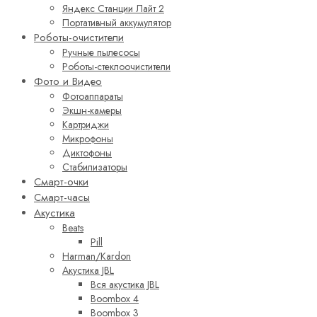
Яндекс Станции Лайт 2
Портативный аккумулятор
Роботы-очистители
Ручные пылесосы
Роботы-стеклоочистители
Фото и Видео
Фотоаппараты
Экшн-камеры
Картриджи
Микрофоны
Диктофоны
Стабилизаторы
Смарт-очки
Смарт-часы
Акустика
Beats
Pill
Harman/Kardon
Акустика JBL
Вся акустика JBL
Boombox 4
Boombox 3