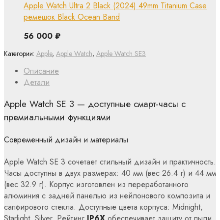
Apple Watch Ultra 2 Black (2024) 49mm Titanium Case
ремешок Black Ocean Band
56 000
₽
Категории:
Apple
,
Apple Watch
,
Apple Watch SE3
Описание
Детали
Apple Watch SE 3 — доступные смарт-часы с
премиальными функциями
Современный дизайн и материалы
Apple Watch SE 3 сочетает стильный дизайн и практичность.
Часы доступны в двух размерах: 40 мм (вес 26.4 г) и 44 мм
(вес 32.9 г). Корпус изготовлен из переработанного
алюминия с задней панелью из нейлонового композита и
сапфирового стекла. Доступные цвета корпуса: Midnight,
Starlight, Silver. Рейтинг
IP6X
обеспечивает защиту от пыли,