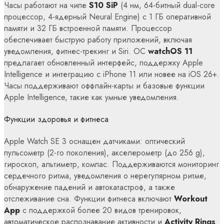
Часы работают на чипе
S10 SiP
(4 нм, 64-битный dual-core
процессор, 4-ядерный Neural Engine) с 1 ГБ оперативной
памяти и 32 ГБ встроенной памяти. Процессор
обеспечивает быструю работу приложений, включая
уведомления, фитнес-трекинг и Siri. ОС
watchOS 11
предлагает обновленный интерфейс, поддержку Apple
Intelligence и интеграцию с iPhone 11 или новее на iOS 26+.
Часы поддерживают оффлайн-карты и базовые функции
Apple Intelligence, такие как умные уведомления.
Функции здоровья и фитнеса
Apple Watch SE 3 оснащен датчиками: оптический
пульсометр (2-го поколения), акселерометр (до 256 g),
гироскоп, альтиметр, компас. Поддерживаются мониторинг
сердечного ритма, уведомления о нерегулярном ритме,
обнаружение падений и автокатастроф, а также
отслеживание сна. Функции фитнеса включают
Workout
App
с поддержкой более 20 видов тренировок,
автоматическое распознавание активности и
Activity Rings
.