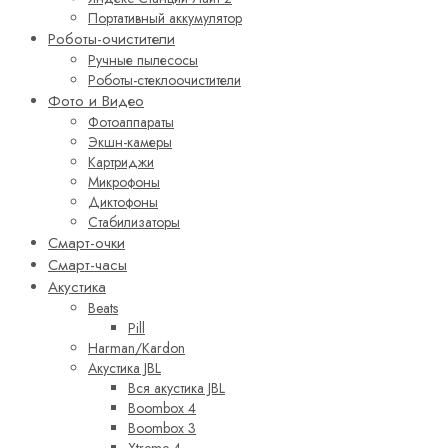
Портативный аккумулятор
Роботы-очистители
Ручные пылесосы
Роботы-стеклоочистители
Фото и Видео
Фотоаппараты
Экшн-камеры
Картриджи
Микрофоны
Диктофоны
Стабилизаторы
Смарт-очки
Смарт-часы
Акустика
Beats
Pill
Harman/Kardon
Акустика JBL
Вся акустика JBL
Boombox 4
Boombox 3
Xtreme 4