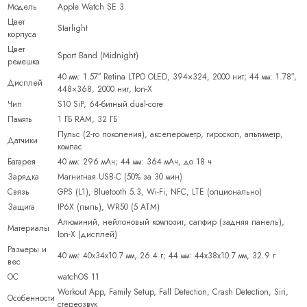
Модель
Apple Watch SE 3
Цвет
Starlight
корпуса
Цвет
Sport Band (Midnight)
ремешка
40 мм: 1.57″ Retina LTPO OLED, 394×324, 2000 нит; 44 мм: 1.78″,
Дисплей
448×368, 2000 нит, Ion-X
Чип
S10 SiP, 64-битный dual-core
Память
1 ГБ RAM, 32 ГБ
Пульс (2-го поколения), акселерометр, гироскоп, альтиметр,
Датчики
компас
Батарея
40 мм: 296 мАч; 44 мм: 364 мАч, до 18 ч
Зарядка
Магнитная USB-C (50% за 30 мин)
Связь
GPS (L1), Bluetooth 5.3, Wi-Fi, NFC, LTE (опционально)
Защита
IP6X (пыль), WR50 (5 ATM)
Алюминий, нейлоновый композит, сапфир (задняя панель),
Материалы
Ion-X (дисплей)
Размеры и
40 мм: 40x34x10.7 мм, 26.4 г; 44 мм: 44x38x10.7 мм, 32.9 г
вес
ОС
watchOS 11
Workout App, Family Setup, Fall Detection, Crash Detection, Siri,
Особенности
стереозвук