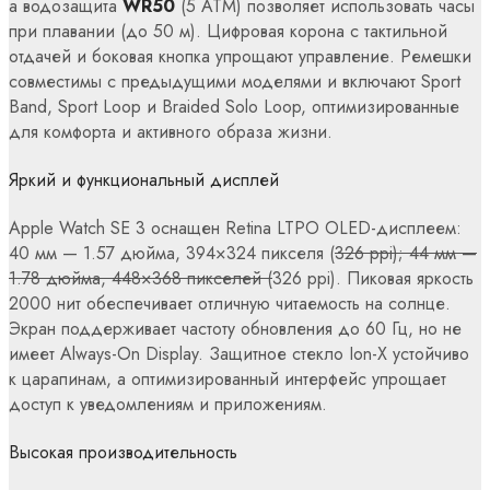
а водозащита
WR50
(5 ATM) позволяет использовать часы
при плавании (до 50 м). Цифровая корона с тактильной
отдачей и боковая кнопка упрощают управление. Ремешки
совместимы с предыдущими моделями и включают Sport
Band, Sport Loop и Braided Solo Loop, оптимизированные
для комфорта и активного образа жизни.
Яркий и функциональный дисплей
Apple Watch SE 3 оснащен Retina LTPO OLED-дисплеем:
40 мм — 1.57 дюйма, 394×324 пикселя (
326 ppi); 44 мм —
1.78 дюйма, 448×368 пикселей (
326 ppi). Пиковая яркость
2000 нит обеспечивает отличную читаемость на солнце.
Экран поддерживает частоту обновления до 60 Гц, но не
имеет Always-On Display. Защитное стекло Ion-X устойчиво
к царапинам, а оптимизированный интерфейс упрощает
доступ к уведомлениям и приложениям.
Высокая производительность