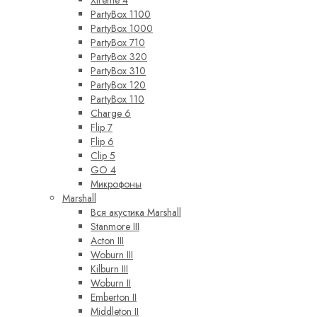
PartyBox 1100
PartyBox 1000
PartyBox 710
PartyBox 320
PartyBox 310
PartyBox 120
PartyBox 110
Charge 6
Flip 7
Flip 6
Clip 5
GO 4
Микрофоны
Marshall
Вся акустика Marshall
Stanmore III
Acton III
Woburn III
Kilburn III
Woburn II
Emberton II
Middleton II