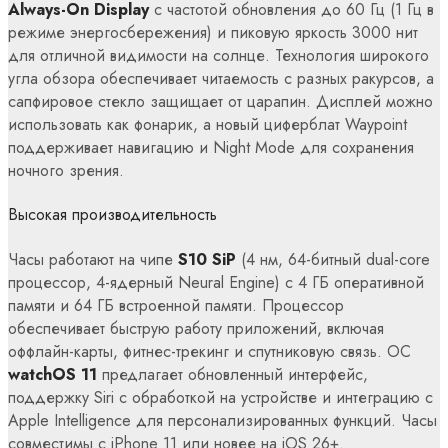
Always-On Display
с частотой обновления до 60 Гц (1 Гц в
режиме энергосбережения) и пиковую яркость 3000 нит
для отличной видимости на солнце. Технология широкого
угла обзора обеспечивает читаемость с разных ракурсов, а
сапфировое стекло защищает от царапин. Дисплей можно
использовать как фонарик, а новый циферблат Waypoint
поддерживает навигацию и Night Mode для сохранения
ночного зрения.
Высокая производительность
Часы работают на чипе
S10 SiP
(4 нм, 64-битный dual-core
процессор, 4-ядерный Neural Engine) с 4 ГБ оперативной
памяти и 64 ГБ встроенной памяти. Процессор
обеспечивает быструю работу приложений, включая
оффлайн-карты, фитнес-трекинг и спутниковую связь. ОС
watchOS 11
предлагает обновленный интерфейс,
поддержку Siri с обработкой на устройстве и интеграцию с
Apple Intelligence для персонализированных функций. Часы
совместимы с iPhone 11 или новее на iOS 26+.