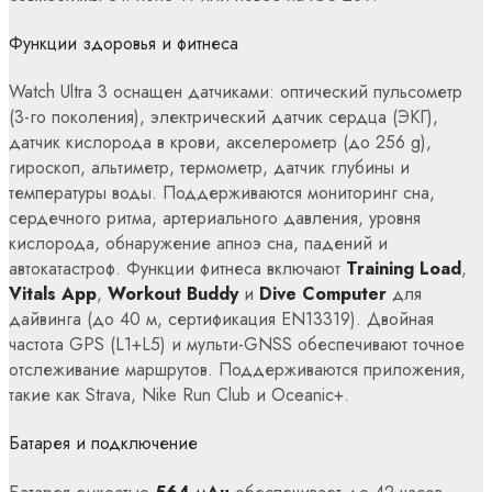
Функции здоровья и фитнеса
Watch Ultra 3 оснащен датчиками: оптический пульсометр
(3-го поколения), электрический датчик сердца (ЭКГ),
датчик кислорода в крови, акселерометр (до 256 g),
гироскоп, альтиметр, термометр, датчик глубины и
температуры воды. Поддерживаются мониторинг сна,
сердечного ритма, артериального давления, уровня
кислорода, обнаружение апноэ сна, падений и
автокатастроф. Функции фитнеса включают
Training Load
,
Vitals App
,
Workout Buddy
и
Dive Computer
для
дайвинга (до 40 м, сертификация EN13319). Двойная
частота GPS (L1+L5) и мульти-GNSS обеспечивают точное
отслеживание маршрутов. Поддерживаются приложения,
такие как Strava, Nike Run Club и Oceanic+.
Батарея и подключение