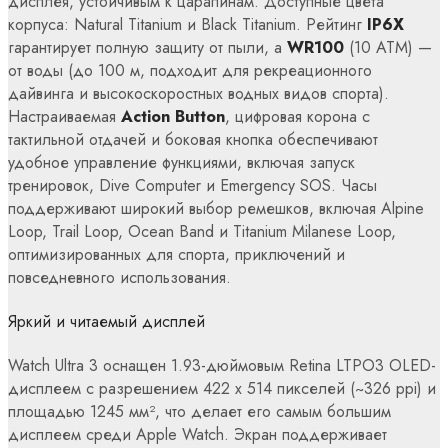
дисплея, устойчивым к царапинам. Доступные цвета
корпуса: Natural Titanium и Black Titanium. Рейтинг
IP6X
гарантирует полную защиту от пыли, а
WR100
(10 ATM) —
от воды (до 100 м, подходит для рекреационного
дайвинга и высокоскоростных водных видов спорта).
Настраиваемая
Action Button
, цифровая корона с
тактильной отдачей и боковая кнопка обеспечивают
удобное управление функциями, включая запуск
тренировок, Dive Computer и Emergency SOS. Часы
поддерживают широкий выбор ремешков, включая Alpine
Loop, Trail Loop, Ocean Band и Titanium Milanese Loop,
оптимизированных для спорта, приключений и
повседневного использования.
Яркий и читаемый дисплей
Watch Ultra 3 оснащен 1.93-дюймовым Retina LTPO3 OLED-
дисплеем с разрешением 422 x 514 пикселей (~326 ppi) и
площадью 1245 мм², что делает его самым большим
дисплеем среди Apple Watch. Экран поддерживает