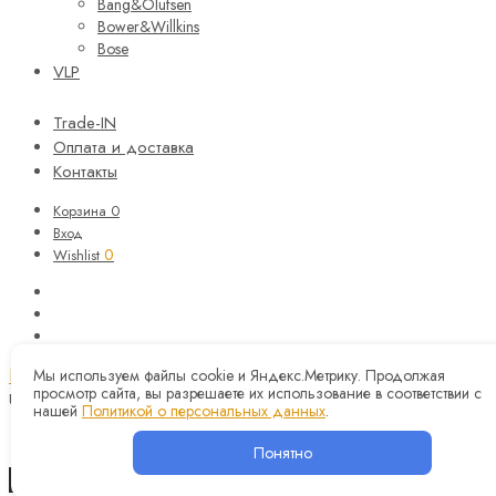
Bang&Olufsen
Bower&Willkins
Bose
VLP
Trade-IN
Оплата и доставка
Контакты
Корзина
0
Вход
0
Wishlist
Корзина
Закрыть
Мы используем файлы cookie и Яндекс.Метрику. Продолжая
просмотр сайта, вы разрешаете их использование в соответствии с
Updating…
нашей
Политикой о персональных данных
.
Корзина пуста.
Понятно
Продолжить покупки