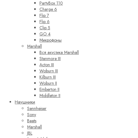
PartyBox 110
Charge 6
Flip 7
Flip 6
Clip 5
GO 4
Микрофоны
Marshall
Вся акустика Marshall
Stanmore III
Acton III
Woburn III
Kilburn III
Woburn II
Emberton II
Middleton II
Наушники
Sennheiser
Sony
Beats
Marshall
JBL