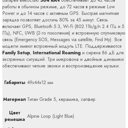
Батарея емкостью
564 мАч
обеспечивает до 42 часов
работы в обычном режиме, до 72 часов в режиме Low
Power и до 14 часов с активным GPS. Быстрая магнитная
зарядка позволяет достичь 80% за 45 минут. Связь
включает GPS, Bluetooth 5.3, Wi-Fi (802.11b/g/n 2.4 ГГц и 5
ГГц), NFC, UWB (2-го поколения) и встроенную спутниковую
связь (Emergency SOS, Messages via satellite, Find My). Все
модели имеют встроенный модуль LTE. Поддерживаются
Family Setup
,
International Roaming
и сирена 86 дБ для
экстренных ситуаций. Три микрофона и двойные динамики
обеспечивают четкие звонки и воспроизведение музыки.
Габариты
49x44x12 мм
Материал
Титан Grade 5, керамика, сапфир
Цвет
Alpine Loop (Light Blue)
ремешка