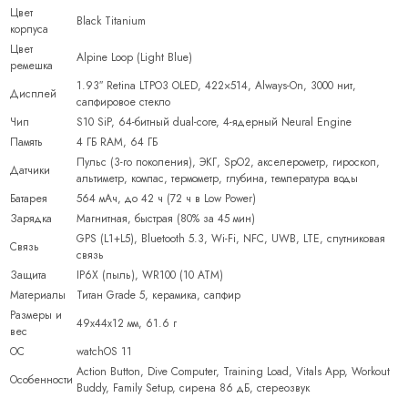
Цвет
Black Titanium
корпуса
Цвет
Alpine Loop (Light Blue)
ремешка
1.93″ Retina LTPO3 OLED, 422×514, Always-On, 3000 нит,
Дисплей
сапфировое стекло
Чип
S10 SiP, 64-битный dual-core, 4-ядерный Neural Engine
Память
4 ГБ RAM, 64 ГБ
Пульс (3-го поколения), ЭКГ, SpO2, акселерометр, гироскоп,
Датчики
альтиметр, компас, термометр, глубина, температура воды
Батарея
564 мАч, до 42 ч (72 ч в Low Power)
Зарядка
Магнитная, быстрая (80% за 45 мин)
GPS (L1+L5), Bluetooth 5.3, Wi-Fi, NFC, UWB, LTE, спутниковая
Связь
связь
Защита
IP6X (пыль), WR100 (10 ATM)
Материалы
Титан Grade 5, керамика, сапфир
Размеры и
49x44x12 мм, 61.6 г
вес
ОС
watchOS 11
Action Button, Dive Computer, Training Load, Vitals App, Workout
Особенности
Buddy, Family Setup, сирена 86 дБ, стереозвук