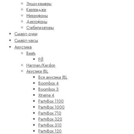
Экшн-камеры
Картриджи
Микрофоны
Диктофоны
Стабилизаторы
Смарт-очки
Смарт-часы
Акустика
Beats
Pill
Harman/Kardon
Акустика JBL
Вся акустика JBL
Boombox 4
Boombox 3
Xtreme 4
PartyBox 1100
PartyBox 1000
PartyBox 710
PartyBox 320
PartyBox 310
PartyBox 120