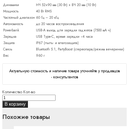
Динамики
НЧ 52×90 мм (30 Вт) + ВЧ 20 мм (10 Вт)
Мощность
40 Вт RMS
Частотный диапазон
60 Гц – 20 кГц
Автономность
до 20 часов воспроизведения
Powerbank
USB-A выход для зарядки гаджетов (7500 мА·ч)
Зарядка
USB Type-C, время зарядки ~4 часа
Защита
IP67 (пыль- и влагозащита)
Связь
Bluetooth 5.1, PartyBoost (стереопара/режим вечеринки)
Вес
960 г
Актуальную стоимость и наличие товара уточняйте у продавцов
- консультантов
Количество
Кол-во
В корзину
Похожие товары