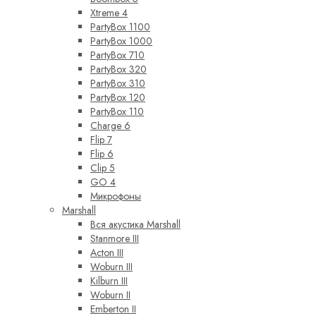
Xtreme 4
PartyBox 1100
PartyBox 1000
PartyBox 710
PartyBox 320
PartyBox 310
PartyBox 120
PartyBox 110
Charge 6
Flip 7
Flip 6
Clip 5
GO 4
Микрофоны
Marshall
Вся акустика Marshall
Stanmore III
Acton III
Woburn III
Kilburn III
Woburn II
Emberton II