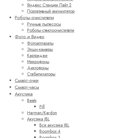
Яндекс Станции Лайт 2
Портативный аккумулятор
Роботы-очистители
Ручные пылесосы
Роботы-стеклоочистители
Фото и Видео
Фотоаппараты
Экшн-камеры
Картриджи
Микрофоны
Диктофоны
Стабилизаторы
Смарт-очки
Смарт-часы
Акустика
Beats
Pill
Harman/Kardon
Акустика JBL
Вся акустика JBL
Boombox 4
Boombox 3