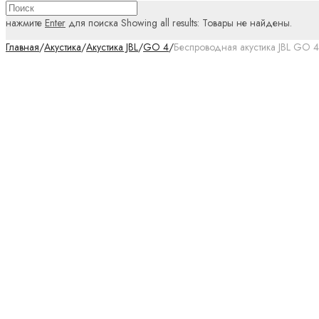
нажмите
Enter
для поиска
Showing all results:
Товары не найдены.
Главная
/
Акустика
/
Акустика JBL
/
GO 4
/
Беспроводная акустика JBL GO 4