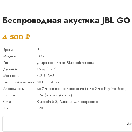
Беспроводная акустика JBL GO
4 500
₽
Бренд
JBL
Модель
GO 4
Тип
ультрапортативная Bluetooth-колонка
Динамик
45 мм (1,75″)
Мощность
4,2 Вт RMS
Частотный диапазон
90 Гц – 20 кГц
Автономность
до 7 часов воспроизведения (+ до 2 ч с Playtime Boost)
Защита
IP67 (от воды и пыли)
Связь
Bluetooth 5.3, Auracast для стереопары
Вес
190 г
Ак