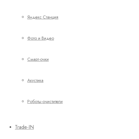
Яндекс Станция
Фото и Видео
Смарт-очки
Акустика
Роботы-очистители
Trade-IN