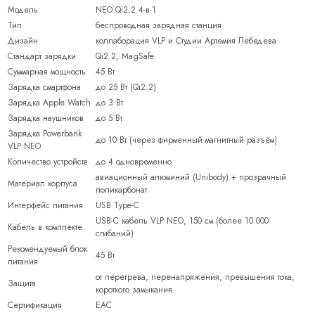
Модель
NEO Qi2.2 4-в-1
Тип
беспроводная зарядная станция
Дизайн
коллаборация VLP и Студии Артемия Лебедева
Стандарт зарядки
Qi2.2, MagSafe
Суммарная мощность
45 Вт
Зарядка смартфона
до 25 Вт (Qi2.2)
Зарядка Apple Watch
до 3 Вт
Зарядка наушников
до 5 Вт
Зарядка Powerbank
до 10 Вт (через фирменный магнитный разъём)
VLP NEO
Количество устройств
до 4 одновременно
авиационный алюминий (Unibody) + прозрачный
Материал корпуса
поликарбонат
Интерфейс питания
USB Type-C
USB-C кабель VLP NEO, 150 см (более 10 000
Кабель в комплекте
сгибаний)
Рекомендуемый блок
45 Вт
питания
от перегрева, перенапряжения, превышения тока,
Защита
короткого замыкания
Сертификация
ЕАС