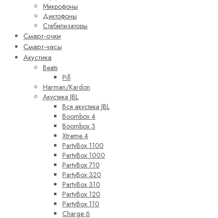
Микрофоны
Диктофоны
Стабилизаторы
Смарт-очки
Смарт-часы
Акустика
Beats
Pill
Harman/Kardon
Акустика JBL
Вся акустика JBL
Boombox 4
Boombox 3
Xtreme 4
PartyBox 1100
PartyBox 1000
PartyBox 710
PartyBox 320
PartyBox 310
PartyBox 120
PartyBox 110
Charge 6