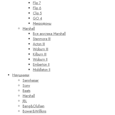
Flip 7
Flip 6
Clip 5
GO 4
Микрофоны
Marshall
Вся акустика Marshall
Stanmore III
Acton III
Woburn III
Kilburn III
Woburn II
Emberton II
Middleton II
Наушники
Sennheiser
Sony
Beats
Marshall
JBL
Bang&Olufsen
Bower&Willkins