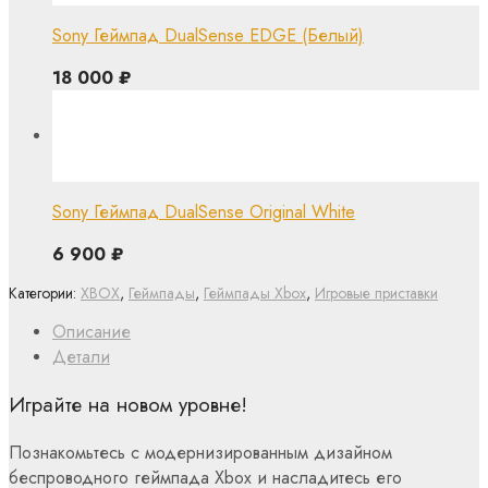
Sony Геймпад DualSense EDGE (Белый)
18 000
₽
Sony Геймпад DualSense Original White
6 900
₽
Категории:
XBOX
,
Геймпады
,
Геймпады Xbox
,
Игровые приставки
Описание
Детали
Играйте на новом уровне!
Познакомьтесь с модернизированным дизайном
беспроводного геймпада Xbox и насладитесь его