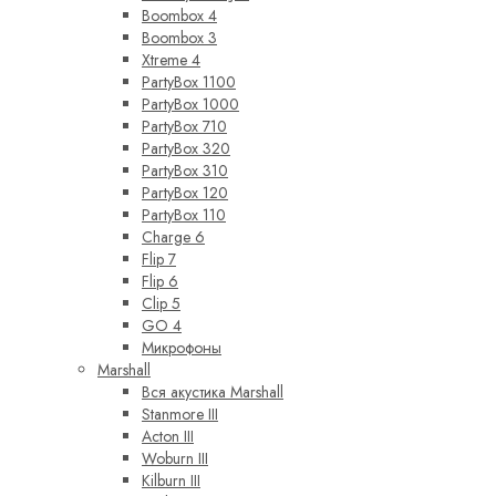
Boombox 4
Boombox 3
Xtreme 4
PartyBox 1100
PartyBox 1000
PartyBox 710
PartyBox 320
PartyBox 310
PartyBox 120
PartyBox 110
Charge 6
Flip 7
Flip 6
Clip 5
GO 4
Микрофоны
Marshall
Вся акустика Marshall
Stanmore III
Acton III
Woburn III
Kilburn III