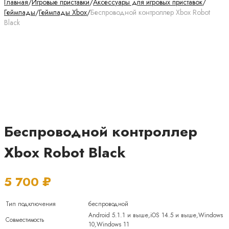
Главная
/
Игровые приставки
/
Аксессуары для игровых приставок
/
Геймпады
/
Геймпады Xbox
/
Беспроводной контроллер Xbox Robot
Black
Беспроводной контроллер
Xbox Robot Black
5 700
₽
Тип подключения
беспроводной
Android 5.1.1 и выше
,
iOS 14.5 и выше
,
Windows
Совместимость
10
,
Windows 11