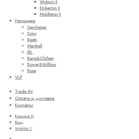
Woburn II
Emberton II
Middleton II
Наушники
Sennheiser
Sony
Beats
Marshall
JBL
Bang&Olufsen
Bower&Willkins
Bose
VLP
Trade-IN
Оплата и доставка
Контакты
Корзина
0
Вход
0
Wishlist