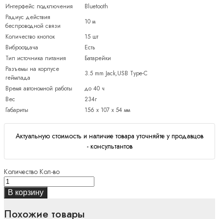
Интерфейс подключения
Bluetooth
Радиус действия
10 м
беспроводной связи
Количество кнопок
15 шт
Виброотдача
Есть
Тип источника питания
Батарейки
Разъемы на корпусе
3.5 mm Jack
,
USB Type-C
геймпада
Время автономной работы
до 40 ч
Вес
234г
Габариты
156 x 107 x 54 мм
Актуальную стоимость и наличие товара уточняйте у продавцов
- консультантов
Количество
Кол-во
В корзину
Похожие товары