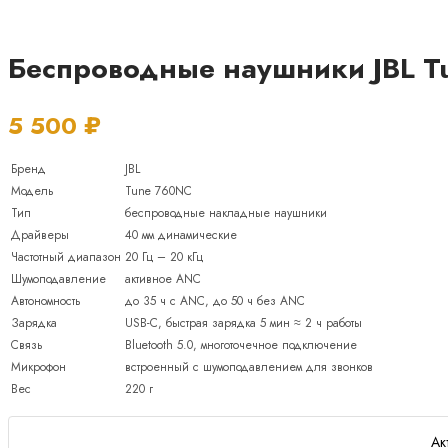
Беспроводные наушники JBL T
5 500
₽
Бренд
JBL
Модель
Tune 760NC
Тип
беспроводные накладные наушники
Драйверы
40 мм динамические
Частотный диапазон
20 Гц – 20 кГц
Шумоподавление
активное ANC
Автономность
до 35 ч с ANC, до 50 ч без ANC
Зарядка
USB-C, быстрая зарядка 5 мин ≈ 2 ч работы
Связь
Bluetooth 5.0, многоточечное подключение
Микрофон
встроенный с шумоподавлением для звонков
Вес
220 г
Ак