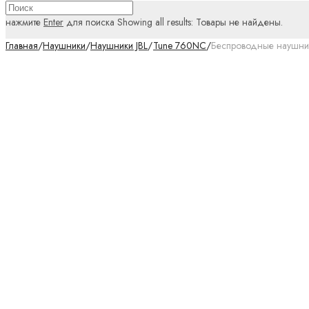
нажмите
Enter
для поиска
Showing all results:
Товары не найдены.
Главная
/
Наушники
/
Наушники JBL
/
Tune 760NC
/
Беспроводные наушник