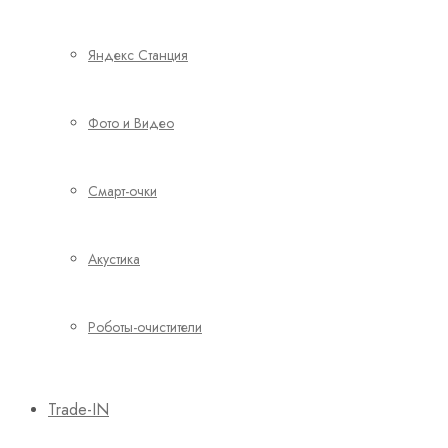
Яндекс Станция
Фото и Видео
Смарт-очки
Акустика
Роботы-очистители
Trade-IN