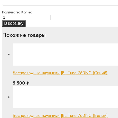
Количество
Кол-во
В корзину
Похожие товары
Беспроводные наушники JBL Tune 760NC (Синий)
5 500
₽
Беспроводные наушники JBL Tune 760NC (Белый)