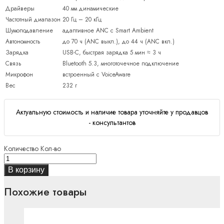
Драйверы
40 мм динамические
Частотный диапазон
20 Гц – 20 кГц
Шумоподавление
адаптивное ANC с Smart Ambient
Автономность
до 70 ч (ANC выкл.), до 44 ч (ANC вкл.)
Зарядка
USB-C, быстрая зарядка 5 мин ≈ 3 ч
Связь
Bluetooth 5.3, многоточечное подключение
Микрофон
встроенный с VoiceAware
Вес
232 г
Актуальную стоимость и наличие товара уточняйте у продавцов
- консультантов
Количество
Кол-во
В корзину
Похожие товары