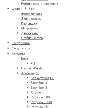
Роботы-стеклоочистители
Фото и Видео
Фотоаппараты
Экшн-камеры
Картриджи
Микрофоны
Диктофоны
Стабилизаторы
Смарт-очки
Смарт-часы
Акустика
Beats
Pill
Harman/Kardon
Акустика JBL
Вся акустика JBL
Boombox 4
Boombox 3
Xtreme 4
PartyBox 1100
PartyBox 1000
PartyBox 710