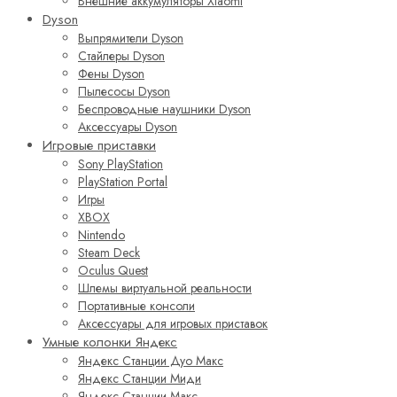
Внешние аккумуляторы Xiaomi
Dyson
Выпрямители Dyson
Стайлеры Dyson
Фены Dyson
Пылесосы Dyson
Беспроводные наушники Dyson
Аксессуары Dyson
Игровые приставки
Sony PlayStation
PlayStation Portal
Игры
XBOX
Nintendo
Steam Deck
Oculus Quest
Шлемы виртуальной реальности
Портативные консоли
Аксессуары для игровых приставок
Умные колонки Яндекс
Яндекс Станции Дуо Макс
Яндекс Станции Миди
Яндекс Станции Макс