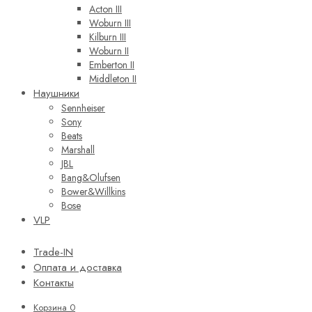
Acton III
Woburn III
Kilburn III
Woburn II
Emberton II
Middleton II
Наушники
Sennheiser
Sony
Beats
Marshall
JBL
Bang&Olufsen
Bower&Willkins
Bose
VLP
Trade-IN
Оплата и доставка
Контакты
Корзина
0