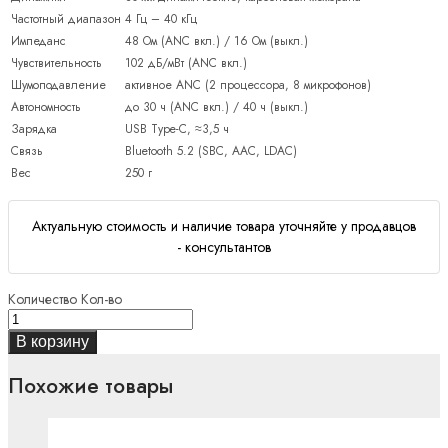
Частотный диапазон
4 Гц – 40 кГц
Импеданс
48 Ом (ANC вкл.) / 16 Ом (выкл.)
Чувствительность
102 дБ/мВт (ANC вкл.)
Шумоподавление
активное ANC (2 процессора, 8 микрофонов)
Автономность
до 30 ч (ANC вкл.) / 40 ч (выкл.)
Зарядка
USB Type-C, ≈3,5 ч
Связь
Bluetooth 5.2 (SBC, AAC, LDAC)
Вес
250 г
Актуальную стоимость и наличие товара уточняйте у продавцов
- консультантов
Количество
Кол-во
В корзину
Похожие товары