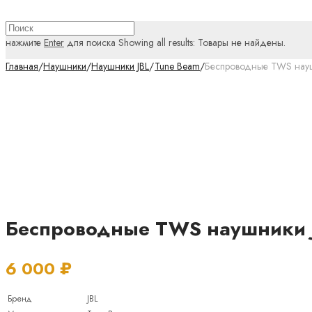
нажмите
Enter
для поиска
Showing all results:
Товары не найдены.
Главная
/
Наушники
/
Наушники JBL
/
Tune Beam
/
Беспроводные TWS наушн
Беспроводные TWS наушники J
6 000
₽
Бренд
JBL