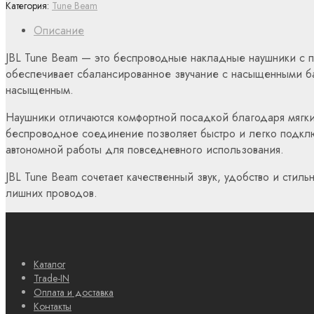
Категория:
Tune Beam
Описание
JBL Tune Beam — это беспроводные накладные наушники с п
обеспечивает сбалансированное звучание с насыщенными ба
насыщенным.
Наушники отличаются комфортной посадкой благодаря мягк
беспроводное соединение позволяет быстро и легко подключ
автономной работы для повседневного использования.
JBL Tune Beam сочетает качественный звук, удобство и сти
лишних проводов.
Каталог
Trade-IN
Оплата и доставка
Контакты