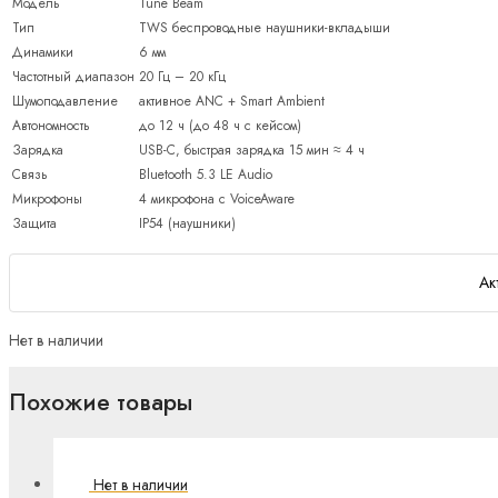
Модель
Tune Beam
Тип
TWS беспроводные наушники-вкладыши
Динамики
6 мм
Частотный диапазон
20 Гц – 20 кГц
Шумоподавление
активное ANC + Smart Ambient
Автономность
до 12 ч (до 48 ч с кейсом)
Зарядка
USB-C, быстрая зарядка 15 мин ≈ 4 ч
Связь
Bluetooth 5.3 LE Audio
Микрофоны
4 микрофона с VoiceAware
Защита
IP54 (наушники)
Ак
Нет в наличии
Похожие товары