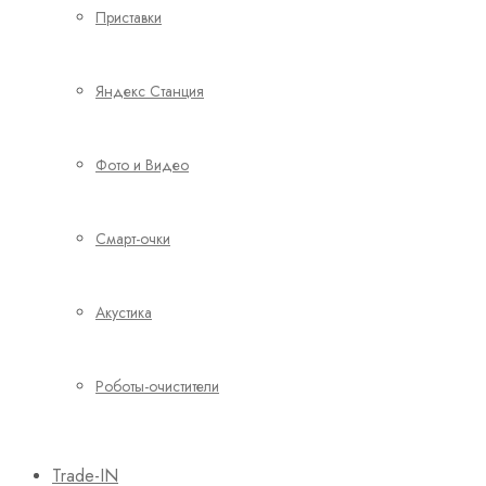
Приставки
Яндекс Станция
Фото и Видео
Смарт-очки
Акустика
Роботы-очистители
Trade-IN