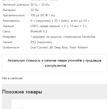
Частотный диапазон
20 Гц – 20 кГц
Импеданс
32 Ом
Чувствительность
105 дБ SPL @ 1 кГц
Автономность
6 ч (наушники) + 20 ч (кейс), всего до 26 ч
Зарядка
USB-C, время зарядки < 2 ч, 15 мин ≈ 3 ч
Связь
Bluetooth 5.2
Микрофон
1 микрофон на наушник, стереозвонки hands-free
Защита
IPX2 (наушники)
Особенности
Dual Connect, JBL Deep Bass, Smart Ambient
Актуальную стоимость и наличие товара уточняйте у продавцов
- консультантов
Нет в наличии
Похожие товары