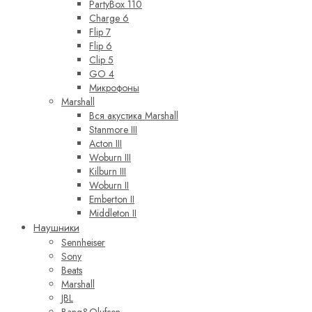
PartyBox 110
Charge 6
Flip 7
Flip 6
Clip 5
GO 4
Микрофоны
Marshall
Вся акустика Marshall
Stanmore III
Acton III
Woburn III
Kilburn III
Woburn II
Emberton II
Middleton II
Наушники
Sennheiser
Sony
Beats
Marshall
JBL