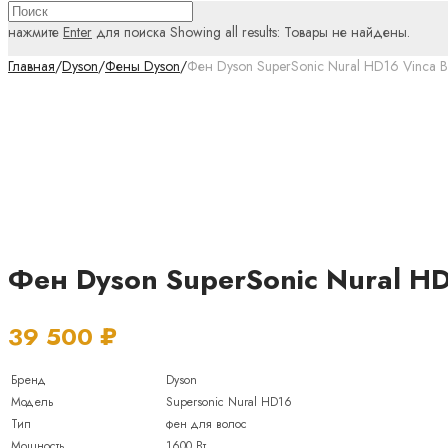
нажмите
Enter
для поиска
Showing all results:
Товары не найдены.
Главная
/
Dyson
/
Фены Dyson
/
Фен Dyson SuperSonic Nural HD16 Vinca B
Фен Dyson SuperSonic Nural HD
39 500
₽
Бренд
Dyson
Модель
Supersonic Nural HD16
Тип
фен для волос
Мощность
1600 Вт