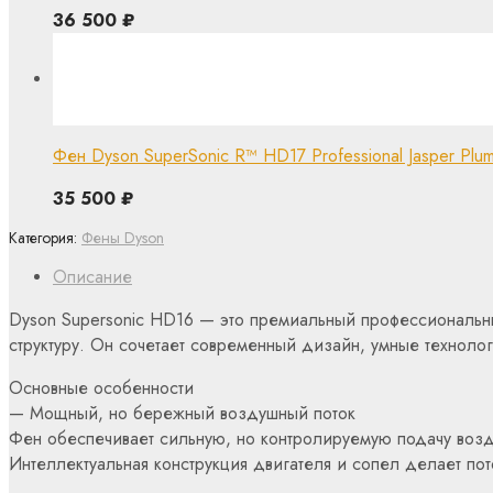
36 500
₽
Фен Dyson SuperSonic R™ HD17 Professional Jasper Plum
35 500
₽
Категория:
Фены Dyson
Описание
Dyson Supersonic HD16 — это премиальный профессиональны
структуру. Он сочетает современный дизайн, умные техноло
Основные особенности
— Мощный, но бережный воздушный поток
Фен обеспечивает сильную, но контролируемую подачу возду
Интеллектуальная конструкция двигателя и сопел делает пото