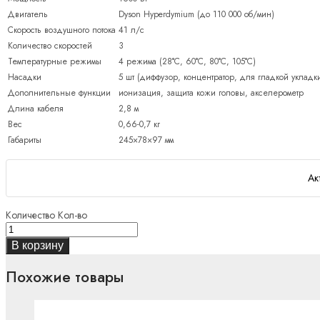
Двигатель
Dyson Hyperdymium (до 110 000 об/мин)
Скорость воздушного потока
41 л/с
Количество скоростей
3
Температурные режимы
4 режима (28°C, 60°C, 80°C, 105°C)
Насадки
5 шт (диффузор, концентратор, для гладкой уклад
Дополнительные функции
ионизация, защита кожи головы, акселерометр
Длина кабеля
2,8 м
Вес
0,66-0,7 кг
Габариты
245×78×97 мм
Ак
Количество
Кол-во
В корзину
Похожие товары