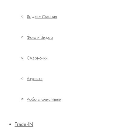
Яндекс Станция
Фото и Видео
Смарт-очки
Акустика
Роботы-очистители
Trade-IN