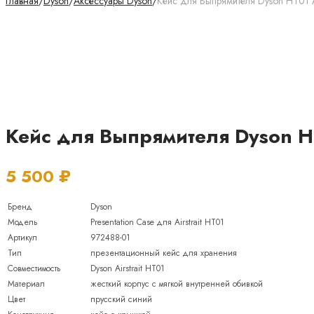
Главная
/
Dyson
/
Аксессуары Dyson
/
Кейс для Выпрямителя Dyson HT01 Air
Кейс для Выпрямителя Dyson HT0
5 500
₽
Бренд
Dyson
Модель
Presentation Case для Airstrait HT01
Артикул
972488-01
Тип
презентационный кейс для хранения
Совместимость
Dyson Airstrait HT01
Материал
жесткий корпус с мягкой внутренней обивкой
Цвет
прусский синий