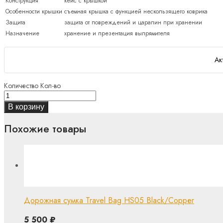
Конструкция
кейс с крышкой
Особенности крышки
съемная крышка с функцией нескользящего коврика
Защита
защита от повреждений и царапин при хранении
Назначение
хранение и презентация выпрямителя
Ак
Количество
Кол-во
В корзину
Похожие товары
Дорожная сумка Travel Bag HS05 Black/Coppеr
5 500
₽