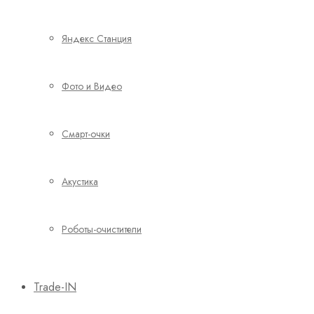
Яндекс Станция
Фото и Видео
Смарт-очки
Акустика
Роботы-очистители
Trade-IN