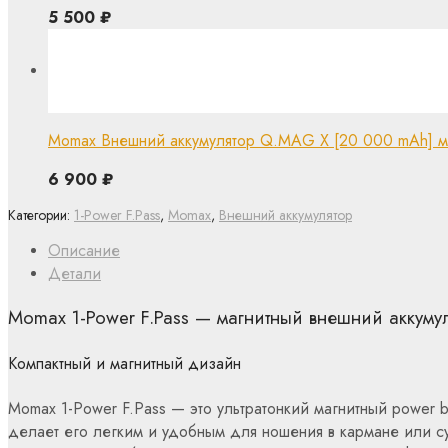
5 500
₽
Momax Внешний аккумулятор Q.MAG X [20 000 mAh] ма
6 900
₽
Категории:
1-Power F.Pass
,
Momax
,
Внешний аккумулятор
Описание
Детали
Momax 1-Power F.Pass — магнитный внешний аккуму
Компактный и магнитный дизайн
Momax 1-Power F.Pass — это ультратонкий магнитный power b
делает его легким и удобным для ношения в кармане или су