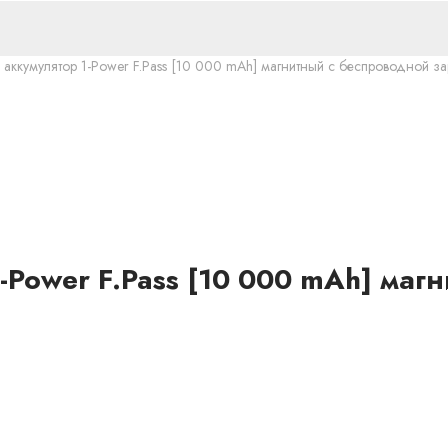
ккумулятор 1-Power F.Pass [10 000 mAh] магнитный с беспроводной за
Power F.Pass [10 000 mAh] маг