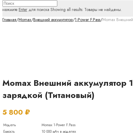
нажмите
Enter
для поиска
Showing all results:
Товары не найдены.
Главная
/
Momax
/
Внешний аккумулятор
/
1-Power F.Pass
/
Momax Внешний а
Momax Внешний аккумулятор 1-
зарядкой (Титановый)
5 800
₽
Модель
Momax 1-Power F.Pass
Емкость
10 000 мАч в моделях