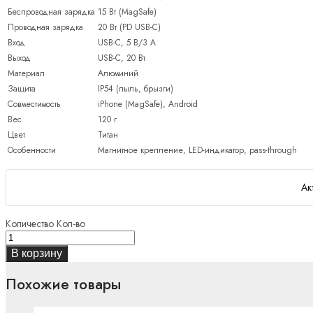
Беспроводная зарядка
15 Вт (MagSafe)
Проводная зарядка
20 Вт (PD USB-C)
Вход
USB-C, 5 В/3 А
Выход
USB-C, 20 Вт
Материал
Алюминий
Защита
IP54 (пыль, брызги)
Совместимость
iPhone (MagSafe), Android
Вес
120 г
Цвет
Титан
Особенности
Магнитное крепление, LED-индикатор, pass-through
Ак
Количество
Кол-во
В корзину
Похожие товары