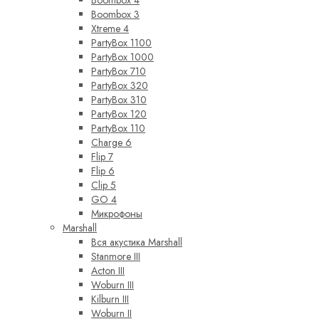
Boombox 4
Boombox 3
Xtreme 4
PartyBox 1100
PartyBox 1000
PartyBox 710
PartyBox 320
PartyBox 310
PartyBox 120
PartyBox 110
Charge 6
Flip 7
Flip 6
Clip 5
GO 4
Микрофоны
Marshall
Вся акустика Marshall
Stanmore III
Acton III
Woburn III
Kilburn III
Woburn II