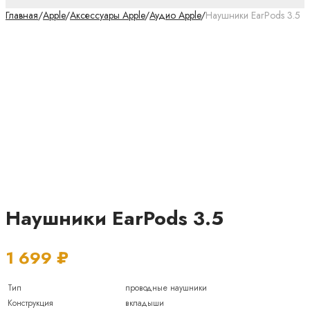
Главная
/
Apple
/
Аксессуары Apple
/
Аудио Apple
/
Наушники EarPods 3.5
Наушники EarPods 3.5
1 699
₽
Тип
проводные наушники
Конструкция
вкладыши