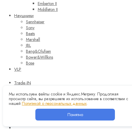
Emberton II
Middleton II
Наушники
Sennheiser
Sony
Beats
Marshall
JBL
Bang&Olufsen
Bower&Willkins
Bose
VLP
Trade-IN
Оплата и доставка
Мы используем файлы cookie и Яндекс.Метрику. Продолжая
Контакты
просмотр сайта, вы разрешаете их использование в соответствии с
нашей
Политикой о персональных данных
.
Корзина
0
Вход
Понятно
0
Wishlist