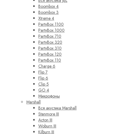
Вся акустика JBL
Boombox 4
Boombox 3
Xtreme 4
PartyBox 1100
PartyBox 1000
PartyBox 710
PartyBox 320
PartyBox 310
PartyBox 120
PartyBox 110
Charge 6
Flip 7
Flip 6
Clip 5
GO 4
Микрофоны
Marshall
Вся акустика Marshall
Stanmore III
Acton III
Woburn III
Kilburn III