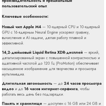
производительность и премиальный
пользовательский опыт
.
Ключевые особенности:
Новый чип Apple M4
— 10-ядерный CPU и 10-ядерный
GPU с 16-ядерным Neural Engine ускоряют графику,
вычисления и AI-задачи, делая работу плавной и
эффективной.
14,2-дюймовый Liquid Retina XDR-дисплей
— яркий,
детализированный экран с повышенной контрастностью и
адаптивной частотой до 120 Гц (ProMotion) обеспечивает
насыщенное изображение для творчества и просмотра
мультимедиа.
Длительная автономность
— до
24 часов просмотра
видео
и до
16 часов интернет-серфинга
, чтобы
работать весь день без подзарядки.
Память и хранилище
— доступен с 16 GB или 24 GB и