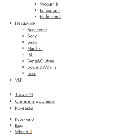
Woburn II
Emberton II
Middleton II
Наушники
Sennheiser
Sony
Beats
Marshall
JBL
Bang&Olufsen
Bower&Willkins
Bose
VLP
Trade-IN
Оплата и доставка
Контакты
Корзина
0
Вход
0
Wishlist