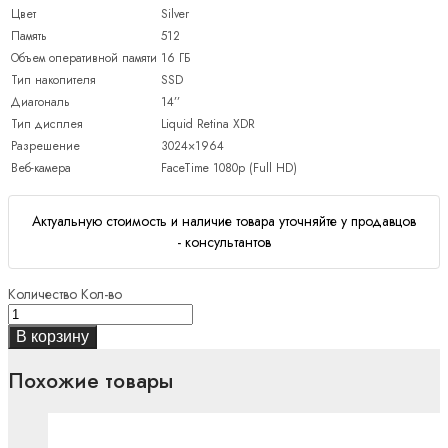
Цвет
Silver
Память
512
Объем оперативной памяти
16 ГБ
Тип накопителя
SSD
Диагональ
14’’
Тип дисплея
Liquid Retina XDR
Разрешение
3024×1964
Веб-камера
FaceTime 1080p (Full HD)
Актуальную стоимость и наличие товара уточняйте у продавцов
- консультантов
Количество
Кол-во
В корзину
Похожие товары