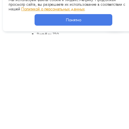
просмотр сайта, вы разрешаете их использование в соответствии с
Boombox 4
нашей
Политикой о персональных данных
.
Boombox 3
Xtreme 4
Понятно
PartyBox 1100
PartyBox 1000
PartyBox 710
PartyBox 320
PartyBox 310
PartyBox 120
PartyBox 110
Charge 6
Flip 7
Flip 6
Clip 5
GO 4
Микрофоны
Marshall
Вся акустика Marshall
Stanmore III
Acton III
Woburn III
Kilburn III