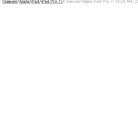
Главная
/
Apple
/
iPad
/
iPad Pro 11
/
Планшет Apple iPad Pro 11 2024 M4, 25