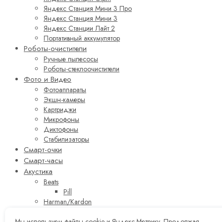
Яндекс Станция Мини 3 Про
Яндекс Станция Мини 3
Яндекс Станции Лайт 2
Портативный аккумулятор
Роботы-очистители
Ручные пылесосы
Роботы-стеклоочистители
Фото и Видео
Фотоаппараты
Экшн-камеры
Картриджи
Микрофоны
Диктофоны
Стабилизаторы
Смарт-очки
Смарт-часы
Акустика
Beats
Pill
Harman/Kardon
Акустика JBL
Мы используем файлы cookie и Яндекс.Метрику. Продолжая
Вся акустика JBL