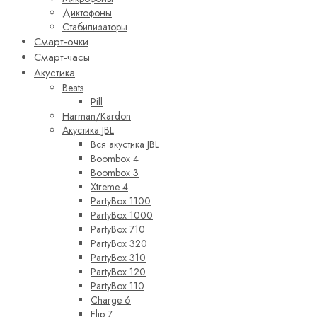
Диктофоны
Стабилизаторы
Смарт-очки
Смарт-часы
Акустика
Beats
Pill
Harman/Kardon
Акустика JBL
Вся акустика JBL
Boombox 4
Boombox 3
Xtreme 4
PartyBox 1100
PartyBox 1000
PartyBox 710
PartyBox 320
PartyBox 310
PartyBox 120
PartyBox 110
Charge 6
Flip 7