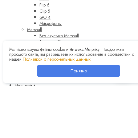
Flip 6
Clip 5
GO 4
Микрофоны
Marshall
Вся акустика Marshall
Stanmore III
Acton III
Мы используем файлы cookie и Яндекс.Метрику. Продолжая
просмотр сайта, вы разрешаете их использование в соответствии с
Woburn III
нашей
Политикой о персональных данных
.
Kilburn III
Woburn II
Понятно
Emberton II
Middleton II
Наушники
Sennheiser
Sony
Beats
Marshall
JBL
Bang&Olufsen
Bower&Willkins
Bose