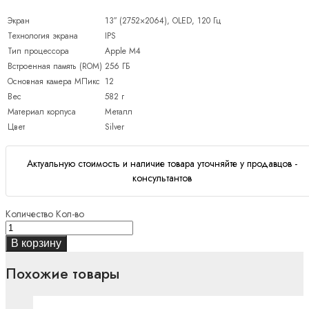
Экран
13″ (2752×2064), OLED, 120 Гц
Технология экрана
IPS
Тип процессора
Apple M4
Встроенная память (ROM)
256 ГБ
Основная камера МПикс
12
Вес
582 г
Материал корпуса
Металл
Цвет
Silver
Актуальную стоимость и наличие товара уточняйте у продавцов -
консультантов
Количество
Кол-во
В корзину
Похожие товары