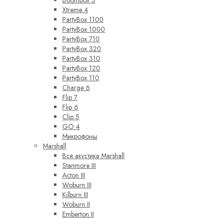
Boombox 3
Xtreme 4
PartyBox 1100
PartyBox 1000
PartyBox 710
PartyBox 320
PartyBox 310
PartyBox 120
PartyBox 110
Charge 6
Flip 7
Flip 6
Clip 5
GO 4
Микрофоны
Marshall
Вся акустика Marshall
Stanmore III
Acton III
Woburn III
Kilburn III
Woburn II
Emberton II