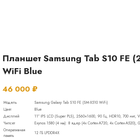
Планшет Samsung Tab S10 FE (
WiFi Blue
46 000
₽
Модель
Samsung Galaxy Tab S10 FE (SM-X510 WiFi)
Цвет
Blue
Дисплей
11″ IPS LCD (Super PLS), 2560×1600, 90 Гц, HDR10, 700 нит, Vis
Чипсет
Exynos 1580 (4 нм): 8 ядер (4x Cortex-A720, 4x Cortex-A520), 
Оперативная
12 ГБ LPDDR4X
память