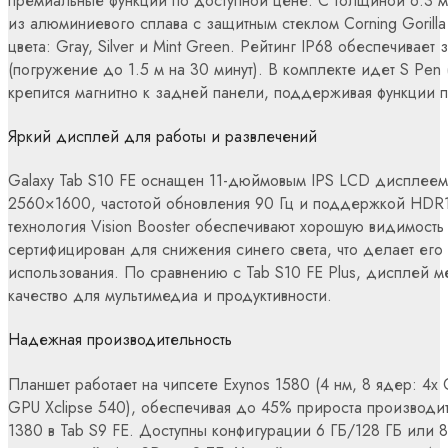
премиальные функции по доступной цене. С толщиной 6.3 м
из алюминиевого сплава с защитным стеклом Corning Gorilla
цвета: Gray, Silver и Mint Green. Рейтинг IP68 обеспечивает
(погружение до 1.5 м на 30 минут). В комплекте идет S Pen (
крепится магнитно к задней панели, поддерживая функции п
Яркий дисплей для работы и развлечений
Galaxy Tab S10 FE оснащен 11-дюймовым IPS LCD дисплеем
2560×1600, частотой обновления 90 Гц и поддержкой HDR10
технология Vision Booster обеспечивают хорошую видимост
сертифицирован для снижения синего света, что делает ег
использования. По сравнению с Tab S10 FE Plus, дисплей м
качество для мультимедиа и продуктивности.
Надежная производительность
Планшет работает на чипсете Exynos 1580 (4 нм, 8 ядер: 4x 
GPU Xclipse 540), обеспечивая до 45% прироста производи
1380 в Tab S9 FE. Доступны конфигурации 6 ГБ/128 ГБ или 8 