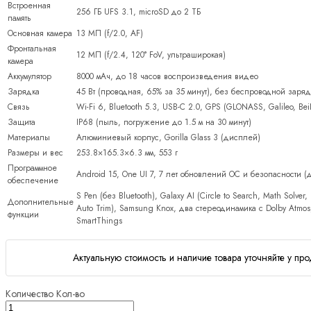
Встроенная
256 ГБ UFS 3.1, microSD до 2 ТБ
память
Основная камера
13 МП (f/2.0, AF)
Фронтальная
12 МП (f/2.4, 120° FoV, ультраширокая)
камера
Аккумулятор
8000 мАч, до 18 часов воспроизведения видео
Зарядка
45 Вт (проводная, 65% за 35 минут), без беспроводной заря
Связь
Wi-Fi 6, Bluetooth 5.3, USB-C 2.0, GPS (GLONASS, Galileo, Be
Защита
IP68 (пыль, погружение до 1.5 м на 30 минут)
Материалы
Алюминиевый корпус, Gorilla Glass 3 (дисплей)
Размеры и вес
253.8×165.3×6.3 мм, 553 г
Программное
Android 15, One UI 7, 7 лет обновлений ОС и безопасности (
обеспечение
S Pen (без Bluetooth), Galaxy AI (Circle to Search, Math Solver, 
Дополнительные
Auto Trim), Samsung Knox, два стереодинамика с Dolby Atmos,
функции
SmartThings
Актуальную стоимость и наличие товара уточняйте у про
Количество
Кол-во