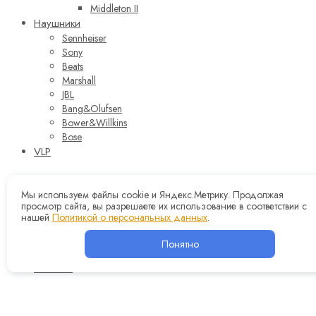
Middleton II
Наушники
Sennheiser
Sony
Beats
Marshall
JBL
Bang&Olufsen
Bower&Willkins
Bose
VLP
Trade-IN
Мы используем файлы cookie и Яндекс.Метрику. Продолжая
Оплата и доставка
просмотр сайта, вы разрешаете их использование в соответствии с
Контакты
нашей
Политикой о персональных данных
.
Корзина
0
Понятно
Вход
0
Wishlist