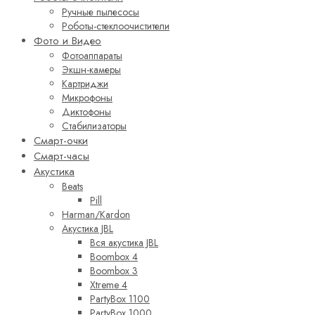
Ручные пылесосы
Роботы-стеклоочистители
Фото и Видео
Фотоаппараты
Экшн-камеры
Картриджи
Микрофоны
Диктофоны
Стабилизаторы
Смарт-очки
Смарт-часы
Акустика
Beats
Pill
Harman/Kardon
Акустика JBL
Вся акустика JBL
Boombox 4
Boombox 3
Xtreme 4
PartyBox 1100
PartyBox 1000