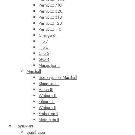
PartyBox 710
PartyBox 320
PartyBox 310
PartyBox 120
PartyBox 110
Charge 6
Flip 7
Flip 6
Clip 5
GO 4
Микрофоны
Marshall
Вся акустика Marshall
Stanmore III
Acton III
Woburn III
Kilburn III
Woburn II
Emberton II
Middleton II
Наушники
Sennheiser