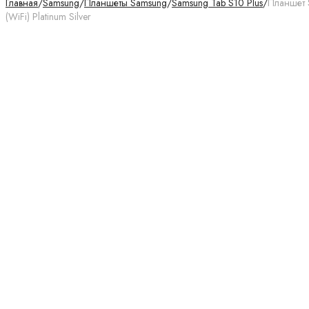
Главная
/
Samsung
/
Планшеты Samsung
/
Samsung Tab S10 Plus
/
Планшет 
(WiFi) Platinum Silver