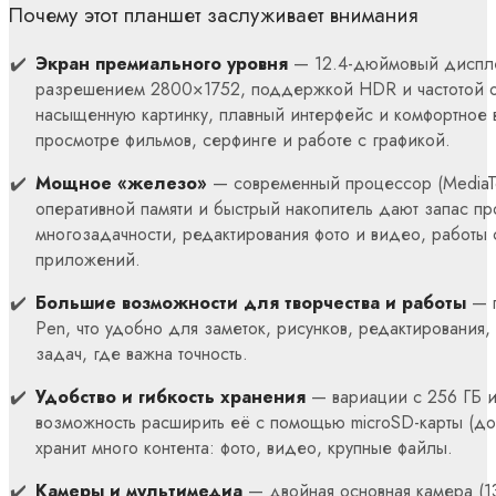
Почему этот планшет заслуживает внимания
Экран премиального уровня
— 12.4-дюймовый диспл
разрешением 2800×1752, поддержкой HDR и частотой об
насыщенную картинку, плавный интерфейс и комфортное 
просмотре фильмов, серфинге и работе с графикой.
Мощное «железо»
— современный процессор (MediaTek
оперативной памяти и быстрый накопитель дают запас п
многозадачности, редактирования фото и видео, работы 
приложений.
Большие возможности для творчества и работы
— п
Pen, что удобно для заметок, рисунков, редактирования,
задач, где важна точность.
Удобство и гибкость хранения
— вариации с 256 ГБ и
возможность расширить её с помощью microSD-карты (до 
хранит много контента: фото, видео, крупные файлы.
Камеры и мультимедиа
— двойная основная камера (1