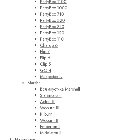
PartyBox 1100
PartyBox 1000
PartyBox 710
PartyBox 320
PartyBox 310
PartyBox 120
PartyBox 110
Charge 6
Flip 7
Flip 6
Clip 5
GO 4
Микрофоны
Marshall
Вся акустика Marshall
Stanmore III
Acton III
Woburn III
Kilburn III
Woburn II
Emberton II
Middleton II
Наушники