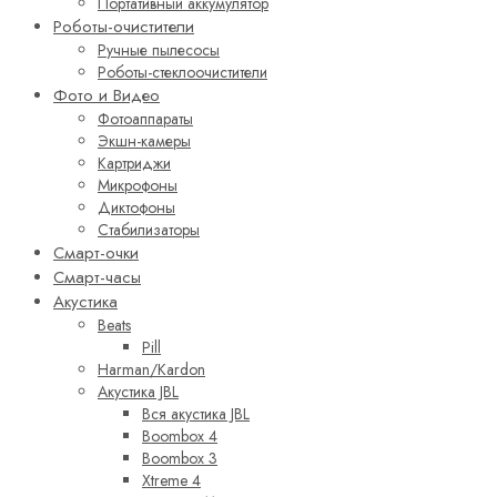
Портативный аккумулятор
Роботы-очистители
Ручные пылесосы
Роботы-стеклоочистители
Фото и Видео
Фотоаппараты
Экшн-камеры
Картриджи
Микрофоны
Диктофоны
Стабилизаторы
Смарт-очки
Смарт-часы
Акустика
Beats
Pill
Harman/Kardon
Акустика JBL
Вся акустика JBL
Boombox 4
Boombox 3
Xtreme 4