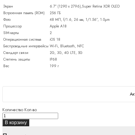
Экран
6.7″ (1290 x 2796),Super Retina XDR OLED
Встроенная память (ROM)
256 ГБ
Фото
48 МП, f/1.6, 26 мм, 1/1.56″, 1.0µm
Процессор
Apple A18
SIM-карты
2
Операционная система
iOS 18
Беспроводные интерфейсы
Wi-Fi, Bluetooth, NFC
Стандарт связи
2G, 3G, 4G LTE, 5G
Степень защиты
IP68
Вес
199 г
Ак
Количество
Кол-во
В корзину