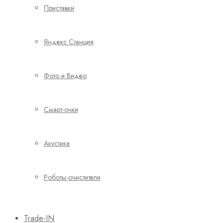
Приставки
Яндекс Станция
Фото и Видео
Смарт-очки
Акустика
Роботы-очистители
Trade-IN