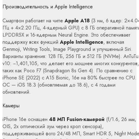
Производительность и Apple Intelligence
Смартфон работает на чипе
Apple A18
(3 нм, 6 ядер: 2×4.0
ГГц + 4×2.20 ГГц, 4-ядерный GPU) с 8 ГБ оперативной памят
LPDDR5X и 16-ядерным Neural Engine. Это обеспечивает
поддержку всех функций
Apple Intelligence
, включая
Genmoji, Writing Tools, Image Playground и улучшенный Siri.
Варианты хранения: 128 ГБ, 256 ГБ и 512 ГБ (NVMe). AnTuTu
v10: ~1,401,105, что делает его мощнее многих конкурентов,
таких как Poco F7 (Snapdragon 8s Gen 4). По сравнению с
iPhone SE (2022) с A15 Bionic, 16e на 80% быстрее по CPU.
ОС — iOS 18.3 (обновляемая до 18.6), с 4 годами
обновлений.
Камеры
iPhone 16e оснащен
48 МП Fusion-камерой
(f/1.6, 26 мм,
OIS, 2x оптический зум через кроп сенсора),
поддерживающей фото 24/48 МП, Smart HDR 5, Night Mode