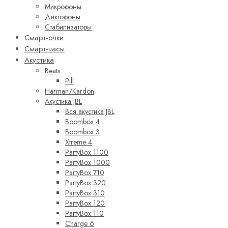
Микрофоны
Диктофоны
Стабилизаторы
Смарт-очки
Смарт-часы
Акустика
Beats
Pill
Harman/Kardon
Акустика JBL
Вся акустика JBL
Boombox 4
Boombox 3
Xtreme 4
PartyBox 1100
PartyBox 1000
PartyBox 710
PartyBox 320
PartyBox 310
PartyBox 120
PartyBox 110
Charge 6