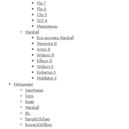
Flip 7
Flip 6
Clip 5
GO 4
Микрофоны
Marshall
Вся акустика Marshall
Stanmore III
Acton III
Woburn III
Kilburn III
Woburn II
Emberton II
Middleton II
Наушники
Sennheiser
Sony
Beats
Marshall
JBL
Bang&Olufsen
Bower&Willkins