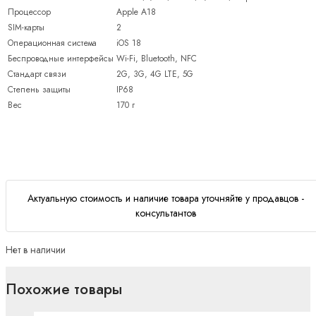
Процессор
Apple A18
SIM-карты
2
Операционная система
iOS 18
Беспроводные интерфейсы
Wi-Fi, Bluetooth, NFC
Стандарт связи
2G, 3G, 4G LTE, 5G
Степень защиты
IP68
Вес
170 г
Актуальную стоимость и наличие товара уточняйте у продавцов -
консультантов
Нет в наличии
Похожие товары