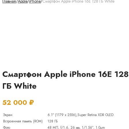
Главная
/
Apple
/
iPhone
/
Смартфон Apple iPhone 16E 128 ГБ White
Смартфон Apple iPhone 16E 128
ГБ White
52 000
₽
Экран
6.1″ (1179 x 2556),Super Retina XDR OLED
Встроенная память (ROM)
128 ГБ
Фото
48 МП, f/1.6, 26 мм, 1/1.56″, 1.0µm