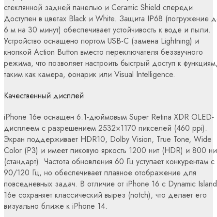
стеклянной задней панелью и Ceramic Shield спереди.
Доступен в цветах Black и White. Защита IP68 (погружение 
6 м на 30 минут) обеспечивает устойчивость к воде и пыли.
Устройство оснащено портом USB-C (замена Lightning) и
кнопкой Action Button вместо переключателя беззвучного
режима, что позволяет настроить быстрый доступ к функциям
таким как камера, фонарик или Visual Intelligence.
Качественный дисплей
iPhone 16e оснащен 6.1-дюймовым Super Retina XDR OLED-
дисплеем с разрешением 2532×1170 пикселей (460 ppi).
Экран поддерживает HDR10, Dolby Vision, True Tone, Wide
Color (P3) и имеет пиковую яркость 1200 нит (HDR) и 800 ни
(стандарт). Частота обновления 60 Гц уступает конкурентам с
90/120 Гц, но обеспечивает плавное отображение для
повседневных задач. В отличие от iPhone 16 с Dynamic Island
16e сохраняет классический вырез (notch), что делает его
визуально ближе к iPhone 14.