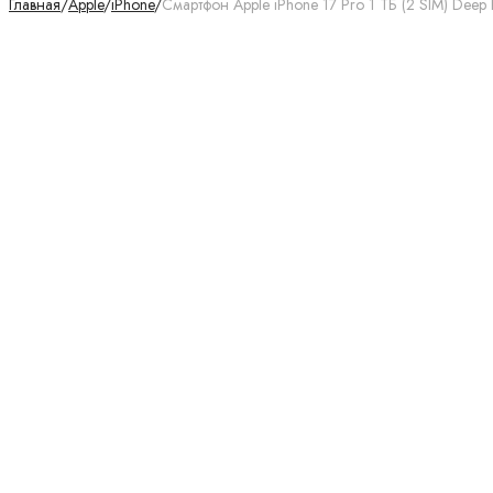
Главная
/
Apple
/
iPhone
/
Смартфон Apple iPhone 17 Pro 1 ТБ (2 SIM) Deep 