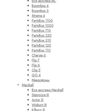
Вся акустика JBL
Boombox 4
Boombox 3
Xtreme 4
PartyBox 1100
PartyBox 1000
PartyBox 710
PartyBox 320
PartyBox 310
PartyBox 120
PartyBox 110
Charge 6
Flip 7
Flip 6
Clip 5
GO 4
Микрофоны
Marshall
Вся акустика Marshall
Stanmore III
Acton III
Woburn III
Kilburn III