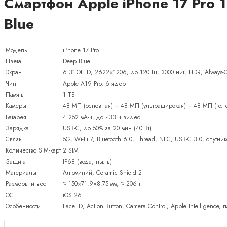
Смартфон Apple iPhone 17 Pro 1
Blue
Модель
iPhone 17 Pro
Цвета
Deep Blue
Экран
6.3″ OLED, 2622×1206, до 120 Гц, 3000 нит, HDR, Always-
Чип
Apple A19 Pro, 6 ядер
Память
1 ТБ
Камеры
48 МП (основная) + 48 МП (ультраширокая) + 48 МП (теле
Батарея
4 252 мА-ч, до ~33 ч видео
Зарядка
USB-C, до 50% за 20 мин (40 Вт)
Связь
5G, Wi-Fi 7, Bluetooth 6.0, Thread, NFC, USB-C 3.0, спутни
Количество SIM-карт
2 SIM
Защита
IP68 (вода, пыль)
Материалы
Алюминий, Ceramic Shield 2
Размеры и вес
≈ 150×71.9×8.75 мм, ≈ 206 г
ОС
iOS 26
Особенности
Face ID, Action Button, Camera Control, Apple Intelligence,