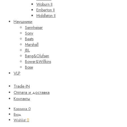
Woburn II
Emberton II
Middleton II
Наушники
Sennheiser
Sony
Beats
Marshall
JBL
Bang&Olufsen
Bower&Willkins
Bose
VLP
Trade-IN
Оплата и доставка
Контакты
Корзина
0
Вход
0
Wishlist