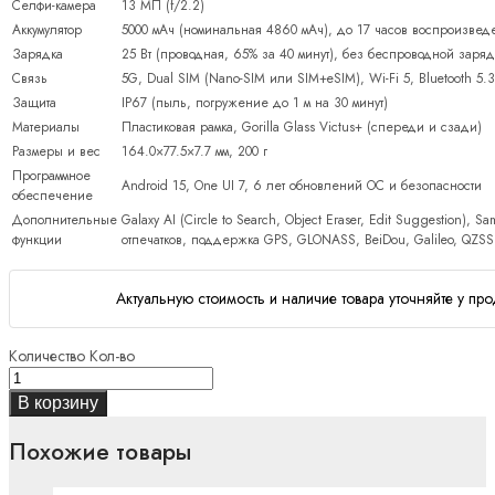
Селфи-камера
13 МП (f/2.2)
Аккумулятор
5000 мАч (номинальная 4860 мАч), до 17 часов воспроизве
Зарядка
25 Вт (проводная, 65% за 40 минут), без беспроводной заря
Связь
5G, Dual SIM (Nano-SIM или SIM+eSIM), Wi-Fi 5, Bluetooth 5.
Защита
IP67 (пыль, погружение до 1 м на 30 минут)
Материалы
Пластиковая рамка, Gorilla Glass Victus+ (спереди и сзади)
Размеры и вес
164.0×77.5×7.7 мм, 200 г
Программное
Android 15, One UI 7, 6 лет обновлений ОС и безопасности
обеспечение
Дополнительные
Galaxy AI (Circle to Search, Object Eraser, Edit Suggestion), 
функции
отпечатков, поддержка GPS, GLONASS, BeiDou, Galileo, QZSS
Актуальную стоимость и наличие товара уточняйте у про
Количество
Кол-во
В корзину
Похожие товары