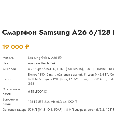
Смартфон Samsung A26 6/128 Г
19 000
₽
Модель
Samsung Galaxy A26 5G
Цвет
Awesome Peach Pink
Дисплей
6.7″ Super AMOLED, FHD+ (1080×2340), 120 Гц, HDR10+, 1000 
Exynos 1380 (5 нм, глобальная версия): 8 ядер (4×2.4 ГГц Cor
Чипсет
G68 MP5; Exynos 1280 (5 нм, LATAM): 8 ядер (2×2.4 ГГц Cortex
G68
Оперативная
6 ГБ LPDDR4X
память
Встроенная
128 ГБ UFS 2.2, microSD до 1000 ГБ
память
Основная камера
50 МП (f/1.8, OIS, PDAF) + 8 МП ультраширокая (f/2.2, 123° 