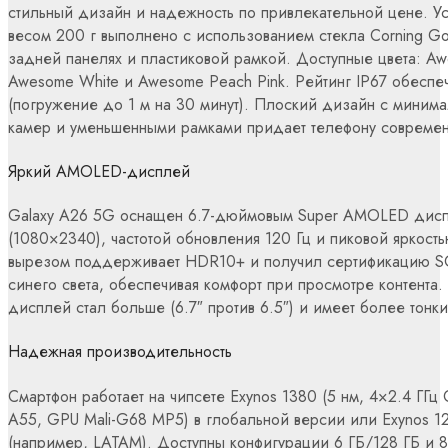
стильный дизайн и надежность по привлекательной цене. Ус
весом 200 г выполнено с использованием стекла Corning Gori
задней панелях и пластиковой рамкой. Доступные цвета: Aw
Awesome White и Awesome Peach Pink. Рейтинг IP67 обеспеч
(погружение до 1 м на 30 минут). Плоский дизайн с мини
камер и уменьшенными рамками придает телефону совреме
Яркий AMOLED-дисплей
Galaxy A26 5G оснащен 6.7-дюймовым Super AMOLED дис
(1080×2340), частотой обновления 120 Гц и пиковой яркостью 
вырезом поддерживает HDR10+ и получил сертификацию SG
синего света, обеспечивая комфорт при просмотре контента
дисплей стал больше (6.7″ против 6.5″) и имеет более тонк
Надежная производительность
Смартфон работает на чипсете Exynos 1380 (5 нм, 4×2.4 ГГц 
A55, GPU Mali-G68 MP5) в глобальной версии или Exynos 1
(например, LATAM). Доступны конфигурации 6 ГБ/128 ГБ и 8 