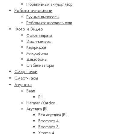
Портативный аккумулятор
Роботы-очистители
Ручные пылесосы
Роботы-стеклоочистители
Фото и Видео
Фотоаппараты
Экшн-камеры
Картриджи
Микрофоны
Диктофоны
Стабилизаторы
Смарт-очки
Смарт-часы
Акустика
Beats
Pill
Harman/Kardon
Акустика JBL
Вся акустика JBL
Boombox 4
Boombox 3
Xtreme 4