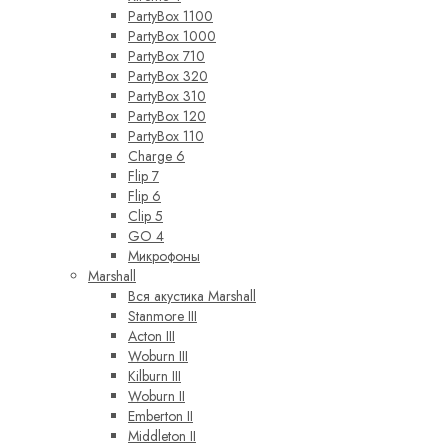
PartyBox 1100
PartyBox 1000
PartyBox 710
PartyBox 320
PartyBox 310
PartyBox 120
PartyBox 110
Charge 6
Flip 7
Flip 6
Clip 5
GO 4
Микрофоны
Marshall
Вся акустика Marshall
Stanmore III
Acton III
Woburn III
Kilburn III
Woburn II
Emberton II
Middleton II