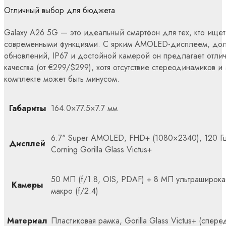
Отличный выбор для бюджета
Galaxy A26 5G — это идеальный смартфон для тех, кто ищет
современными функциями. С ярким AMOLED-дисплеем, до
обновлений, IP67 и достойной камерой он предлагает отли
качества (от €299/$299), хотя отсутствие стереодинамиков и
комплекте может быть минусом.
Габариты
164.0×77.5×7.7 мм
6.7" Super AMOLED, FHD+ (1080×2340), 120 Г
Дисплей
Corning Gorilla Glass Victus+
50 МП (f/1.8, OIS, PDAF) + 8 МП ультраширокая
Камеры
макро (f/2.4)
Материал
Пластиковая рамка, Gorilla Glass Victus+ (спере