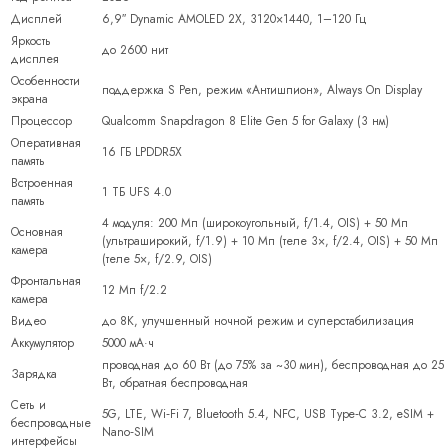
Дисплей
6,9″ Dynamic AMOLED 2X, 3120×1440, 1–120 Гц
Яркость
до 2600 нит
дисплея
Особенности
поддержка S Pen, режим «Антишпион», Always On Display
экрана
Процессор
Qualcomm Snapdragon 8 Elite Gen 5 for Galaxy (3 нм)
Оперативная
16 ГБ LPDDR5X
память
Встроенная
1 ТБ UFS 4.0
память
4 модуля: 200 Мп (широкоугольный, f/1.4, OIS) + 50 Мп
Основная
(ультраширокий, f/1.9) + 10 Мп (теле 3×, f/2.4, OIS) + 50 Мп
камера
(теле 5×, f/2.9, OIS)
Фронтальная
12 Мп f/2.2
камера
Видео
до 8K, улучшенный ночной режим и суперстабилизация
Аккумулятор
5000 мА·ч
проводная до 60 Вт (до 75% за ~30 мин), беспроводная до 25
Зарядка
Вт, обратная беспроводная
Сеть и
5G, LTE, Wi‑Fi 7, Bluetooth 5.4, NFC, USB Type‑C 3.2, eSIM +
беспроводные
Nano‑SIM
интерфейсы