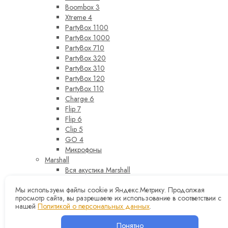
Boombox 3
Xtreme 4
PartyBox 1100
PartyBox 1000
PartyBox 710
PartyBox 320
PartyBox 310
PartyBox 120
PartyBox 110
Charge 6
Flip 7
Flip 6
Clip 5
GO 4
Микрофоны
Marshall
Вся акустика Marshall
Stanmore III
Мы используем файлы cookie и Яндекс.Метрику. Продолжая
Acton III
просмотр сайта, вы разрешаете их использование в соответствии с
Woburn III
нашей
Политикой о персональных данных
.
Kilburn III
Woburn II
Понятно