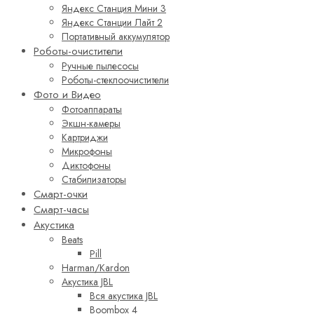
Яндекс Станция Мини 3
Яндекс Станции Лайт 2
Портативный аккумулятор
Роботы-очистители
Ручные пылесосы
Роботы-стеклоочистители
Фото и Видео
Фотоаппараты
Экшн-камеры
Картриджи
Микрофоны
Диктофоны
Стабилизаторы
Смарт-очки
Смарт-часы
Акустика
Beats
Pill
Harman/Kardon
Акустика JBL
Вся акустика JBL
Boombox 4