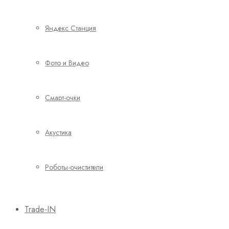
Яндекс Станция
Фото и Видео
Смарт-очки
Акустика
Роботы-очистители
Trade-IN