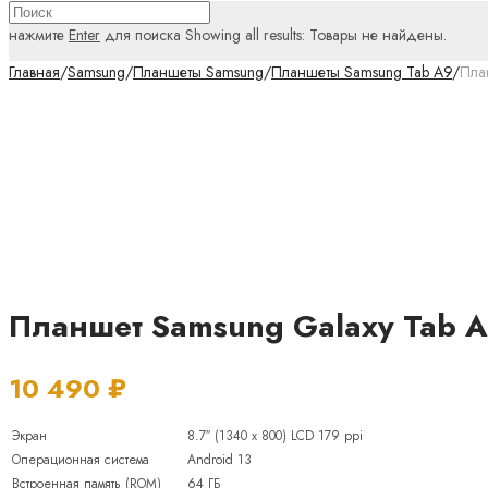
нажмите
Enter
для поиска
Showing all results:
Товары не найдены.
Главная
/
Samsung
/
Планшеты Samsung
/
Планшеты Samsung Tab A9
/
Пла
Планшет Samsung Galaxy Tab A
10 490
₽
Экран
8.7″ (1340 x 800) LCD 179 ppi
Операционная система
Android 13
Встроенная память (ROM)
64 ГБ