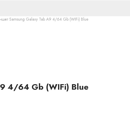
ншет Samsung Galaxy Tab A9 4/64 Gb (WIFi) Blue
9 4/64 Gb (WIFi) Blue