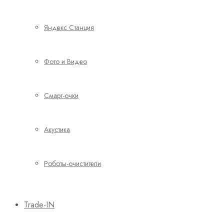
Яндекс Станция
Фото и Видео
Смарт-очки
Акустика
Роботы-очистители
Trade-IN