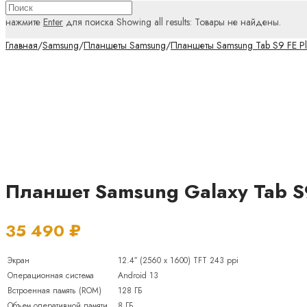
нажмите
Enter
для поиска
Showing all results:
Товары не найдены.
Главная
/
Samsung
/
Планшеты Samsung
/
Планшеты Samsung Tab S9 FE Pl
Планшет Samsung Galaxy Tab S9
35 490
₽
Экран
12.4″ (2560 x 1600) TFT 243 ppi
Операционная система
Android 13
Встроенная память (ROM)
128 ГБ
Объем оперативной памяти
8 ГБ