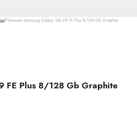
us
/
Планшет Samsung Galaxy Tab S9 FE Plus 8/128 Gb Graphite
 FE Plus 8/128 Gb Graphite