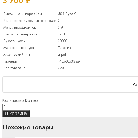
3 700
₽
Выходные интерфейсы
USB Type-C
Количество выходных разъемов
2
Макс. выходной ток
3 А
Выходное напряжение
12 В
Емкость, мА•ч
30000
Материал корпуса
Пластик
Химический тип
Li-pol
Размеры
140x60x33 мм
Вес товара, г
220
Ак
Количество
Кол-во
В корзину
Похожие товары