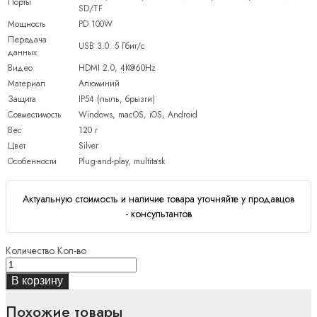
Порты
SD/TF
Мощность
PD 100W
Передача
USB 3.0: 5 Гбит/с
данных
Видео
HDMI 2.0, 4K@60Hz
Материал
Алюминий
Защита
IP54 (пыль, брызги)
Совместимость
Windows, macOS, iOS, Android
Вес
120 г
Цвет
Silver
Особенности
Plug-and-play, multitask
Актуальную стоимость и наличие товара уточняйте у продавцов
- консультантов
Количество
Кол-во
В корзину
Похожие товары