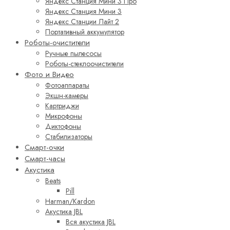
Яндекс Станция Мини 3 Про
Яндекс Станция Мини 3
Яндекс Станции Лайт 2
Портативный аккумулятор
Роботы-очистители
Ручные пылесосы
Роботы-стеклоочистители
Фото и Видео
Фотоаппараты
Экшн-камеры
Картриджи
Микрофоны
Диктофоны
Стабилизаторы
Смарт-очки
Смарт-часы
Акустика
Beats
Pill
Harman/Kardon
Акустика JBL
Вся акустика JBL