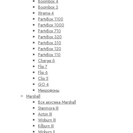
Boombox 4
Boombox 3
Xtreme 4
PartyBox 1100
PartyBox 1000
PartyBox 710
PartyBox 320
PartyBox 310
PartyBox 120
PartyBox 110
Charge 6
Flip 7
Flip 6
Clip 5
GO 4
Микрофоны
Marshall
Вся акустика Marshall
Stanmore III
Acton III
Woburn III
Kilburn III
Woburn II