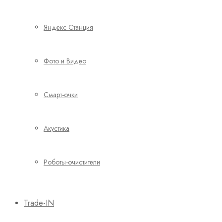
Яндекс Станция
Фото и Видео
Смарт-очки
Акустика
Роботы-очистители
Trade-IN