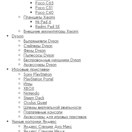
Poco C65
Poco C51
Poco C40
Планшеты Xiaomi
Mi Pad 6
Redmi Pad SE
Внешние аккумуляторы Xiaomi
Dyson
Выпрямители Dyson
Стайлеры Dyson
Фены Dyson
Пылесосы Dyson
Беспроводные наушники Dyson
Аксессуары Dyson
Игровые приставки
Sony PlayStation
PlayStation Portal
Игры
XBOX
Nintendo
Steam Deck
Oculus Quest
Шлемы виртуальной реальности
Портативные консоли
Аксессуары для игровых приставок
Умные колонки Яндекс
Яндекс Станции Дуо Макс
Яндекс Станции Миди