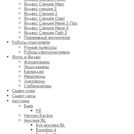
Яндекс Станции Макс
Яндекс станция 3
Яндекс Станция 2
Яндекс Станция Стрит
Яндекс Станция Мини 3 Про
Яндекс Станция Мини 3
Яндекс Станции Лайт 2
Портативный аккумулятор
Роботы-очистители
Ручные пылесосы
Роботы-стеклоочистители
Фото и Видео
Фотоаппараты
Экшн-камеры
Картриджи
Микрофоны
Диктофоны
Стабилизаторы
Смарт-очки
Смарт-часы
Акустика
Beats
Pill
Harman/Kardon
Акустика JBL
Вся акустика JBL
Boombox 4