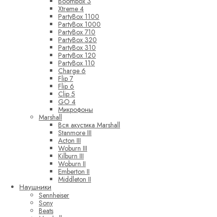
Boombox 3
Xtreme 4
PartyBox 1100
PartyBox 1000
PartyBox 710
PartyBox 320
PartyBox 310
PartyBox 120
PartyBox 110
Charge 6
Flip 7
Flip 6
Clip 5
GO 4
Микрофоны
Marshall
Вся акустика Marshall
Stanmore III
Acton III
Woburn III
Kilburn III
Woburn II
Emberton II
Middleton II
Наушники
Sennheiser
Sony
Beats