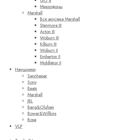
GO 4
Микрофоны
Marshall
Вся акустика Marshall
Stanmore III
Acton III
Woburn III
Kilburn III
Woburn II
Emberton II
Middleton II
Наушники
Sennheiser
Sony
Beats
Marshall
JBL
Bang&Olufsen
Bower&Willkins
Bose
VLP