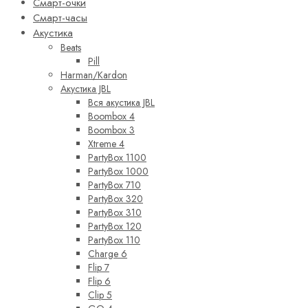
Смарт-очки
Смарт-часы
Акустика
Beats
Pill
Harman/Kardon
Акустика JBL
Вся акустика JBL
Boombox 4
Boombox 3
Xtreme 4
PartyBox 1100
PartyBox 1000
PartyBox 710
PartyBox 320
PartyBox 310
PartyBox 120
PartyBox 110
Charge 6
Flip 7
Flip 6
Clip 5