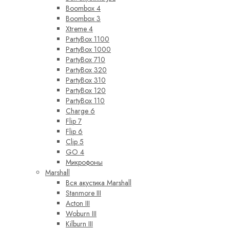
Boombox 4
Boombox 3
Xtreme 4
PartyBox 1100
PartyBox 1000
PartyBox 710
PartyBox 320
PartyBox 310
PartyBox 120
PartyBox 110
Charge 6
Flip 7
Flip 6
Clip 5
GO 4
Микрофоны
Marshall
Вся акустика Marshall
Stanmore III
Acton III
Woburn III
Kilburn III