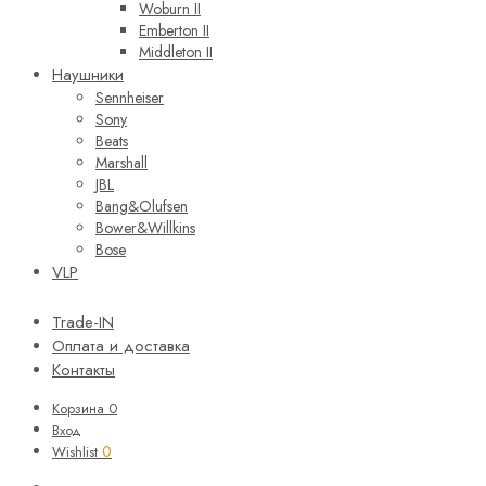
Woburn II
Emberton II
Middleton II
Наушники
Sennheiser
Sony
Beats
Marshall
JBL
Bang&Olufsen
Bower&Willkins
Bose
VLP
Trade-IN
Оплата и доставка
Контакты
Корзина
0
Вход
0
Wishlist