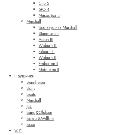
Clip 5
GO 4
Микрофоны
Marshall
Вся акустика Marshall
Stanmore III
Acton III
Woburn III
Kilburn III
Woburn II
Emberton II
Middleton II
Наушники
Sennheiser
Sony
Beats
Marshall
JBL
Bang&Olufsen
Bower&Willkins
Bose
VLP