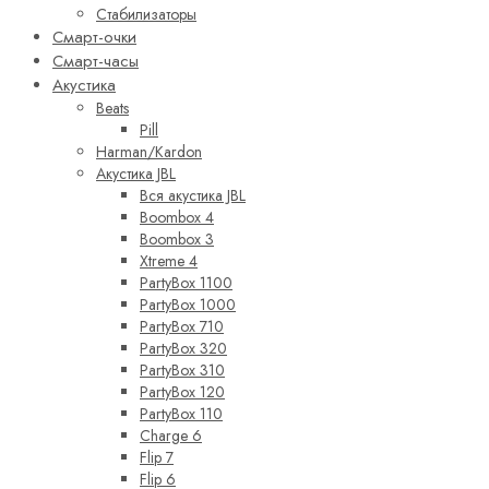
Стабилизаторы
Смарт-очки
Смарт-часы
Акустика
Beats
Pill
Harman/Kardon
Акустика JBL
Вся акустика JBL
Boombox 4
Boombox 3
Xtreme 4
PartyBox 1100
PartyBox 1000
PartyBox 710
PartyBox 320
PartyBox 310
PartyBox 120
PartyBox 110
Charge 6
Flip 7
Flip 6