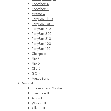
Boombox 4
Boombox 3
Xtreme 4
PartyBox 1100
PartyBox 1000
PartyBox 710
PartyBox 320
PartyBox 310
PartyBox 120
PartyBox 110
Charge 6
Flip 7
Flip 6
Clip 5
GO 4
Микрофоны
Marshall
Вся акустика Marshall
Stanmore III
Acton III
Woburn III
Kilburn III