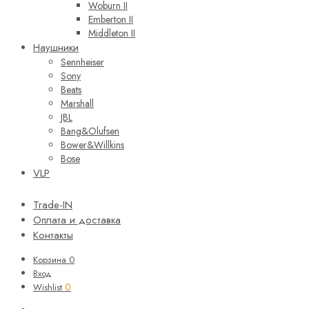
Woburn II
Emberton II
Middleton II
Наушники
Sennheiser
Sony
Beats
Marshall
JBL
Bang&Olufsen
Bower&Willkins
Bose
VLP
Trade-IN
Оплата и доставка
Контакты
Корзина
0
Вход
0
Wishlist